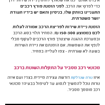
איבדנו אותם – כנראה שנאלץ להזמין ניידת שירותי דרך
כדי לפרוץ את הרכב.
לפני הזמנת פורץ רכבים
התעניינו בוותק שלו, בניסיון והאם יש בידיו תעודת
יושר משטרתית.
הזמנת ניידת שירות לפריצת הרכב אמורה לעלות
לכם בממוצע 150-300 ₪.
המחיר תלוי בסוג הרכב
ובמערכת ההגנה שיצטרך פורץ הרכבים לעקוף מבלי
לנפץ את השמשות. אם הזמנתם את ניידת השירות
בשעה לא שגרתית - צפו לעלייה במחיר.
מכונאי רכב מסביר על התקלות השונות ברכב
איזו
דורשת עצירה מיידית בצד? ועם איזה
נורה שנדלקת
נורות נוכל להמשיך לנסוע עד לטיפול בבעיה? מכונאי
רכב מוסמך מסביר.