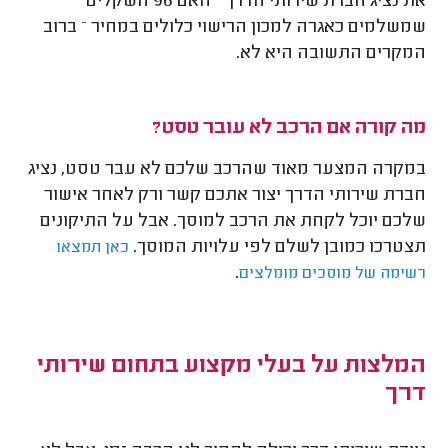
את נציג חברת שירותי הדרך – האם 96 השקלים
שמשלמים כאגרה למכון הרישוי כלולים במחיר – ברוב
המקרים התשובה היא לא.
מה קורה אם הרכב לא עובר טסט?
במקרה המצער מאוד שהרכב שלכם לא עבר טסט, נציג
חברת שירותי הדרך יצור אתכם קשר ורק לאחר אישור
שלכם יוכל לקחת את הרכב למוסך. אבל על התיקונים
תצטרכו כמובן לשלם לפי עלויות המוסך.
כאן תמצאו
.
רשימה של מוסכים מומלצים
המלצות על בעלי מקצוע בתחום שירותי
דרך