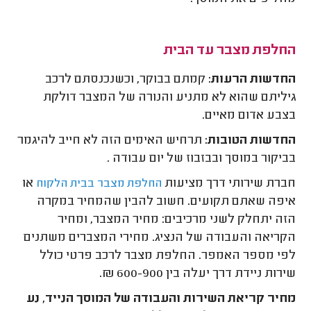
החלפת מצבר עד הבית
החדשות הרעות:
קמתם בבוקר, וכשנכנסתם לרכב
גיליתם שהוא לא מתניע והנורה של המצבר דולקת
בצבע אדום מאיים.
החדשות הטובות:
תרחיש האימים הזה לא חייב להיגמר
בביקור במוסך ובבזבוז של יום עבודה .
חברת שירותי דרך מציעות
או
החלפת מצבר בבית הלקוח
איפה שאתם תקועים. חשוב להבין שהמחיר במקרה
הזה יתחלק לשני מרכיבים: מחיר המצבר, ומחיר
הקריאה והעבודה של הנציג. מחירי המצברים משתנים
לפי מספר האמפר. החלפת מצבר לרכב פרטי כולל
שירות ניידת דרך יעלה בין 600-900 ₪.
מחיר קריאת השירות והעבודה של המוסך הנייד, נע