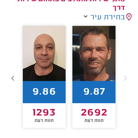
דרך
בחירת עיר
5
9.86
9.87
9
1293
2692
חוות דעת
חוות דעת
חו