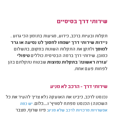
שירותי דרך בסיסיים
תקלות ובעיות ברכב, כידוע, מגיעות בתזמון הכי גרוע .
ניידות שירותי דרך ישמחו לחסוך לנו נסיעה או גרר
למוסך
ולתקן את התקלות השונות במקום, בתשלום
כמובן. שירותי דרך ברמה הבסיסית כוללים
טיפולי
'עזרה ראשונה' בתקלות נפוצות
שבטוח נתקלתם בהן
לפחות פעם אחת.
שירותי דרך - הרכב לא מניע
נכנסנו לרכב, כיבינו את האזעקה (לא צריך להעיר את כל
השכונה) הכנסנו מפתח לסוויץ' ו....כלום.
יש כמה
: פיוז שרוף, מצבר
אפשרויות מרכזיות לרכב שלא מניע