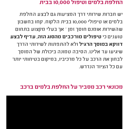
החלפת בלמים וטיפול 10,000 בבית
יש חברות שירותי דרך המציעות גם לבצע החלפת
בלמים או טיפולי 10,000 בבית הלקוח. קחו בחשבון
שהשירות אומנם חוסך זמן – אך בעלי מקצוע בתחום
טוענים כי
טיפולים מורכבים מהסוג הזה, עדיף לבצע
דווקא במוסך הרגיל
ולא להתפתות לשירותי הדרך
שיגיעו עד אלינו. הסיבה טמונה ביכולת של המוסך
לבחון את הרכב על כל מרכיביו, במיקום בטיחותי יותר
עם כל הציוד הנדרש.
מכונאי רכב מסביר על החלפת בלמים ברכב