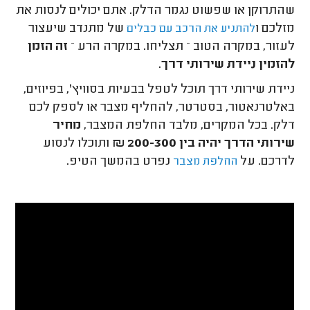
שהתרוקן או שפשוט נגמר הדלק. אתם יכולים לנסות את
מזלכם ו
של מתנדב שיעצור
להתניע את הרכב עם כבלים
לעזור, במקרה הטוב – תצליחו. במקרה הרע –
זה הזמן
להזמין ניידת שירותי דרך
.
ניידת שירותי דרך תוכל לטפל בבעיות בסוויץ', בפיוזים,
באלטרנאטור, בסטרטר, להחליף מצבר או לספק לכם
דלק. בכל המקרים, מלבד החלפת המצבר,
מחיר
שירותי הדרך יהיה בין 200-300 ₪
ותוכלו לנסוע
לדרכם. על
נפרט בהמשך הטיפ.
החלפת מצבר