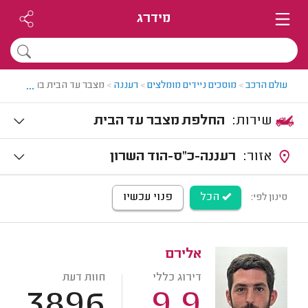
מידרג
...
עולם הרכב
>
מוסכים ניידים מומלצים
>
רעננה
>
מצבר עד הבית ברעננה
שירות:
החלפת מצבר עד הבית
אזור:
רעננה-כ"ס-הוד השרון
הכל
פנוי עכשיו
סינון לפי:
אלירם
דירוג כללי
חוות דעת
3896
9.9