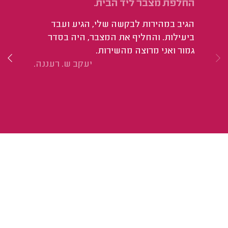
החלפת מצבר ליד הבית.
הח
מס
הגיב במהירות לבקשה שלי, הגיע ועבד
הש
ביעילות. והחליף את המצבר, היה בסדר
הי
גמור ואני מרוצה מהשירות.
גם
יעקב ש. רעננה.
לי
וז
המ