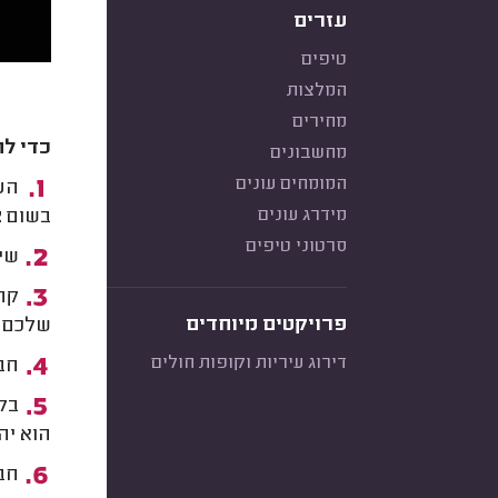
עזרים
טיפים
המלצות
מחירים
כדי לח
מחשבונים
המומחים עונים
העמ
מידרג עונים
בשום צ
סרטוני טיפים
שימ
קחו
פרויקטים מיוחדים
שלכם -
דירוג עיריות וקופות חולים
חבר
בלי
הוא יה
חבר