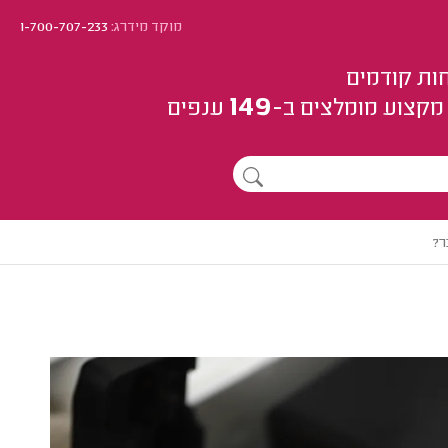
מוקד מידרג:
1-700-707-233
ות קודמים
149
מקצוע
מומלצים
ב-
ענפים
ר?