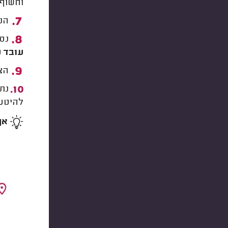
וחשוף 
הני
נסו
עובד פ
הצלחת
נתק
להיטען
אף