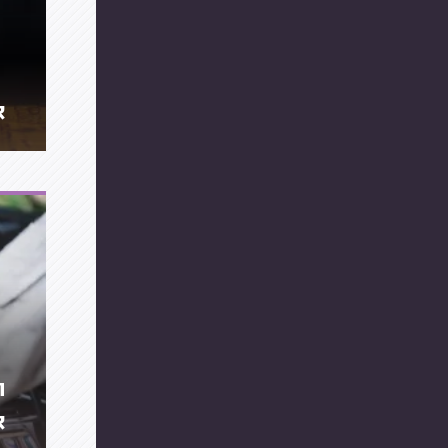
א
ה
א