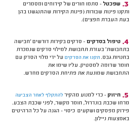
שפכטל
- סתמו חורים של קידוחים ומסמרים
ותקנו פינות שבורות (פינות הקירות שהתנגשנו בהן
בעת העברת חפצים).
טיפול בסדקים
- סדקים בקירות דורשים 'חבישה
בתחבושת' בעזרת תחבושת למילוי סדקים שנמכרת
בחנויות גבס.
על ידי מלוי הסדק עם
תקנו את הסדקים
חומר שדומה למסטיק. עליו שימו את
התחבושת שמונעת את פתיחת הסדקים מחדש.
חיזוק
- כדי למנוע מהקיר
להתקלף לאחר הצביעה
מרחו שכבת בונדרול, חומר מקשר, לפני שכבת הצבע.
פירוק מפסקים ושקעים כיסוי - הגנה על כל הרהיטים
באמצעות ניילון.