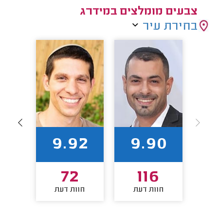
צבעים מומלצים במידרג
בחירת עיר
2
9.92
9.90
4
72
116
חוות דעת
חוות דעת
חו