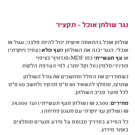
נגר שולחן אוכל - תקציר
שולחן אוכל בהתאמה אישית יכול להיות מלבני, עגול או
אובלי. הנגר יבנה את השולחן מ
עץ מלא
(עמיד ויוקרתי)
או
עץ תעשייתי
כמו MDF/סנדוויץ' בציפוי
פורניר/מלמין (זול וקל יותר), לפי העדפת הלקוח.
כשמודדים את החלל ומחשבים את גודל השולחן
שתרצו, מומלץ להשאיר 80 ס"מ מהקיר ולחשב 60 ס"מ
לכל סועד סביב השולחן.
מחירים:
2,500 ₪ (שולחן מעץ תעשייתי) ועד 24,000
₪ (שולחן עץ יוקרתי עם מנגנון פתיחה).
כל המידע במדריך מבוסס על מידע מנגרים מומלצים
באתר מידרג.