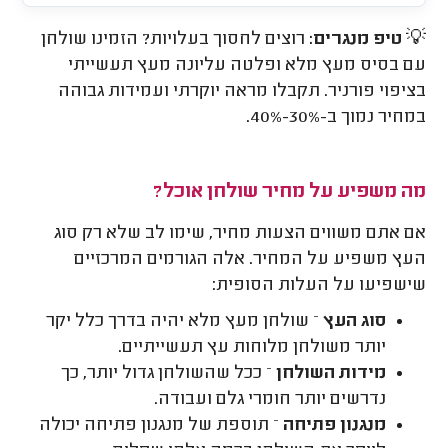
💡
טיפ מנגרים:
רוצים לחסוך בעלויות? הזמינו שולחן
עם בסיס מעץ מלא ופלטה עליונה מעץ תעשייתי
בציפוי פורניר. תקבלו מראה יוקרתי ועמידות גבוהה
במחיר נמוך ב-30%-40%.
מה משפיע על מחיר שולחן אוכל?
אם אתם משווים הצעות מחיר, שימו לב שלא רק סוג
העץ משפיע על המחיר. אלה הגורמים המרכזיים
שישפיעו על העלות הסופית:
סוג העץ
– שולחן מעץ מלא יהיה בדרך כלל יקר
יותר משולחן מלוחות עץ תעשייתיים.
מידות השולחן
– ככל שהשולחן גדול יותר, כך
נדרשים יותר חומרי גלם ועבודה.
מנגנון פתיחה
– תוספת של מנגנון פתיחה יכולה