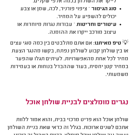
לייקר את השולחן בכמה אלפי שקלים.
סוג הגימור
– ציפוי פורניר, לכה, שמן או צבע
יכולים להשפיע על המחיר.
עיטורים וחריטות
– עבודות נגרות מיוחדות או
עיצוב מורכב ייקרו את ההזמנה.
💡
טיפ מאיתנו:
אם אתם מתלבטים בין כמה סוגי עצים
או בין שולחן קבוע לשולחן נפתח, בקשו מהנגר הצעת
מחיר לכל אחת מהאפשרויות. לעיתים תגלו שהפער
במחיר קטן יחסית, בעוד שההבדל בנוחות או בעמידות
משמעותי.
נגרים מומלצים לבניית שולחן אוכל
שולחן אוכל הוא פריט מרכזי בבית, והוא אמור ללוות
אתכם לשנים ארוכות. בגלל זה כדאי שאת בניית השולחן