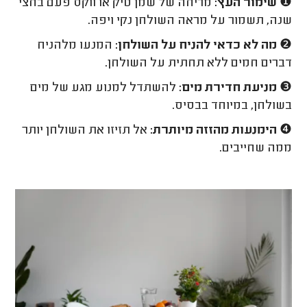
❶
שימור העץ:
מריחה של שמן טיק או ווקס פעם בחצי
שנה, תשמור על מראה השולחן נקי ויפה.
❷
מה לא כדאי להניח על השולחן:
המנעו מלהניח
דברים חמים ללא תחתית על השולחן.
❸
מניעת חדירת מים:
להשתדל למנוע מגע של מים
בשולחן, במיוחד בבסיס.
❹
הימנעות מהזזה מיותרת:
אל תזיזו את השולחן יותר
ממה שחייבים.