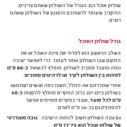
שולחן אוכל הם: הגודל של השולחן שאתם צריכים,
התקציב שעומד לרשותכם והסגנון של השולחן שאתם
רוצים.
גודל שולחן האוכל
השלב הראשון הוא למדוד את פינת האוכל או את
המקום שבו השולחן אמור לעמוד. כדי לאפשר ישיבה
נוחה ומעבר מסביב לשולחן, מומלץ להשאיר
כ-80 ס"מ
לפחות בין השולחן לקיר או לרהיטים סמוכים
.
אחרי שמדדתם את החלל, חשבו כמה אנשים ישתמשו
בשולחן ביום-יום. ברוב המקרים מומלץ להקצות
כ-60
ס"מ לכל סועד
, אם כי במקרים מסוימים אפשר
להסתפק גם בכ-50 ס"מ לאדם.
גם גובה השולחן חשוב לנוחות הישיבה –
גובה סטנדרטי
של שולחן אוכל הוא 75–77 ס"מ
.