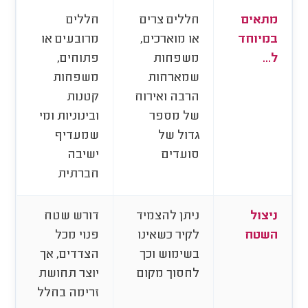
מתאים
חללים צרים
חללים
במיוחד
או מוארכים,
מרובעים או
ל...
משפחות
פתוחים,
שמארחות
משפחות
הרבה ואירוח
קטנות
של מספר
ובינוניות ומי
גדול של
שמעדיף
סועדים
ישיבה
חברתית
ניצול
ניתן להצמיד
דורש שטח
השטח
לקיר כשאינו
פנוי מכל
בשימוש וכך
הצדדים, אך
לחסוך מקום
יוצר תחושת
זרימה בחלל