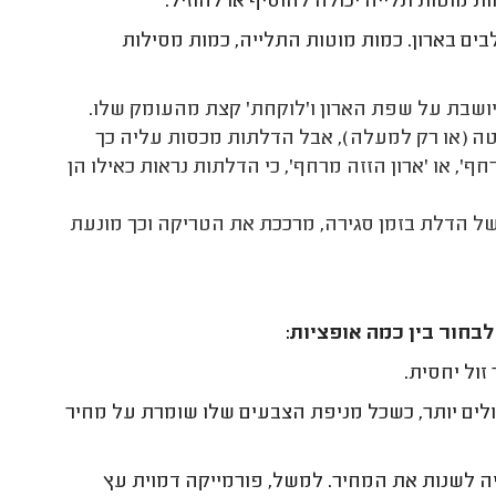
 מוטות תלייה יכולה להוסיף או להוזיל.
ם בארון. כמות מוטות התלייה, כמות מסילות
 יושבת על שפת הארון ו'לוקחת' קצת מהעומק שלו.
ה (או רק למעלה), אבל הדלתות מכסות עליה כך
חף', או 'ארון הזזה מרחף', כי הדלתות נראות כאילו הן
ל הדלת בזמן סגירה, מרככת את הטריקה וכך מונעת
בחור בין כמה אופציות:
זול יחסית.
ולים יותר, כשכל מניפת הצבעים שלו שומרת על מחיר
ה לשנות את המחיר. למשל, פורמייקה דמוית עץ