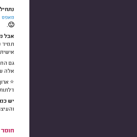
נתחיל 
ל
מאפס
🙂.
אבל מצ
תמיד מ
אישית 
גם החל
אלה שמ
⭐️ ארו
דלתות 
יש כמה
והעיצו
חומר 