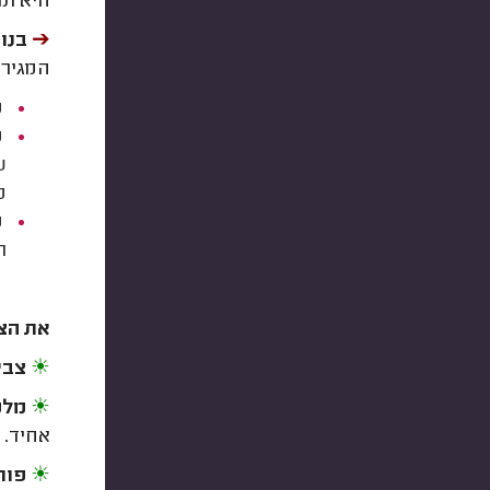
היא תו
➔︎
בנו
המגירו
מ
מ
ש
מ
מ
ר
את הצי
☀
צביע
☀
מלמין (e
אחיד.
☀
פור