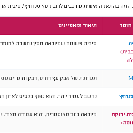
 הזזה בהתאמה אישית מורכבים לרוב מעץ סנדוויץ', סיבית או
F
 חומר
תיאור ומאפיינים
סיבית פשוטה שמיובאת מסין נחשבת לחומר ב
ת
בית)
לה
תערובת של אבק עץ דחוס, דבק וחומרים נוס
M
נחשב לעמיד יותר, והוא נפוץ כבסיס לארון ה
נדוויץ'
ית ירוקה
מיובאת כיום מאוסטריה, והיא עמידה מאוד. ז
וסה)