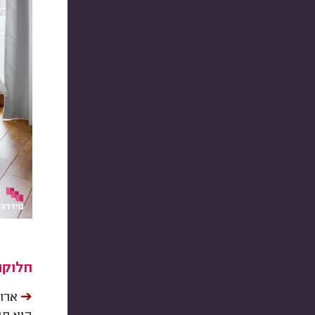
חלוקה
➔︎
ארון