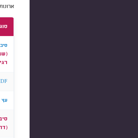
ארונות
סוג
סיבי
(שב
רגי
DF
עץ ס
סיב
(דח