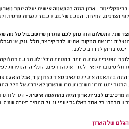
בדיסקליימר - ארון הזזה בהתאמה אישית יעלה יותר מארון 
פי הצרכים, המידות והטעם שלכם, זו עבודת נגרות פרטית ולא
ד שני, התשלום הזה נותן לכם פתרון שיושב בול על מה ש
נצלות נכון את המקום. אם יש לכם קיר צר, חלל ענק, או מגבלו
ייכנס בדיוק למרחב שלכם.
וקה הפנימית גמישה יותר: בחנויות תוכלו לשחק עם החלוקה 
חליטים בדיוק איך לסדר את המדפים, התלייה והמגירות לפי 
ן הזזה בהתאמה אישית מתאים מאוד כארון קיר, אבל הוא גם פתרו
ההזזה יתנו יתרון חשוב וישמרו שהארון לא יחרוג אל חלל החד
 מרכיבים לבניית ארון הזזה בהתאמה אישית -
הגודל והמיד
ב שתבחרו. כל אחד מאלו גם ישפיעו על המחיר בצורה שונה. בו
הגלם של הארון