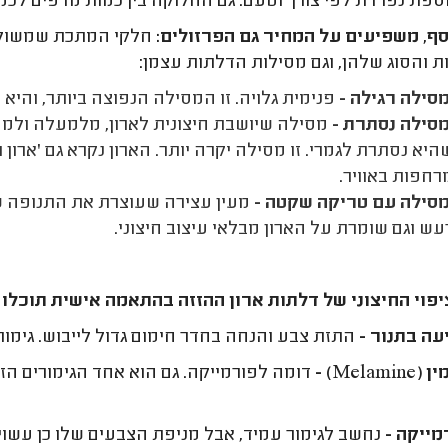
ספת נפרדת לפי צורך וטעם. גם החלוקה בין כמות מדפים לכמות
סף, משפיעים על המחיר גם הפרזולים:
חלקי המתכת שמשולבי
ת והסוג שלהן, וגם מסילות הדלתות עצמן:
סילה רגילה -
פנימית גלויה. זו המסילה הנפוצה ביותר, והיא
סילה נסתרת -
מסילה שיושבת חיצונית לארון, מלמעלה ולמט
היא נסתרת לגמרי. זו מסילה יקרה יותר. הארון נקרא גם 'ארון ר
רחפות באוויר.
סילה עם טריקה שקטה -
מעין עצירה שעוצרת את התנופה ש
עש וגם שומרת על הארון מבלאי עיצוב חיצוני.
פוי החיצוני של דלתות ארון ההזזה בהתאמה אישית תוכלו ל
ה בתנור -
התזת צבע והנחה בחדר חימום גדול לייבוש. גימור 
Melamin) -
דומה לפורמייקה. גם הוא אחד הגימורים הז
מייקה -
נחשב לגימור עמיד, אבל מניפת הצבעים שלו כן עשוי