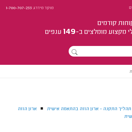
ם
מוקד מידרג:
1-700-707-233
וחות קודמים
149
י מקצוע
מומלצים
ב-
ענפים
ת
תהליך התקנה - ארון הזזה בהתאמה אישית
ארון הזזה
■
שית