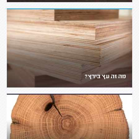
מה זה עץ בירץ?