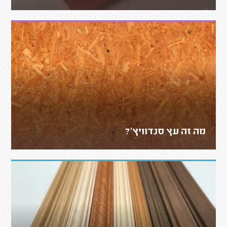
מה זה עץ סנדוויץ'?