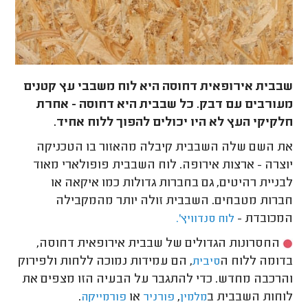
שבבית אירופאית דחוסה היא לוח משבבי עץ קטנים
מעורבים עם דבק. כל שבבית היא דחוסה - אחרת
חלקיקי העץ לא היו יכולים להפוך ללוח אחיד.
את השם שלה השבבית קיבלה מהאזור בו הטכניקה
יוצרה - ארצות אירופה. לוח השבבית פופולארי מאוד
לבניית רהיטים, גם בחברות גדולות כמו איקאה או
חברות מטבחים. השבבית זולה יותר מהמקבילה
המכובדת -
לוח סנדוויץ'.
החסרונות הגדולים של שבבית אירופאית דחוסה,
בדומה ללוח ה
, הם עמידות נמוכה ללחות ולפירוק
סיבית
והרכבה מחדש. כדי להתגבר על הבעיה הזו מצפים את
לוחות השבבית ב
,
או
.
מלמין
פורניר
פורמייקה