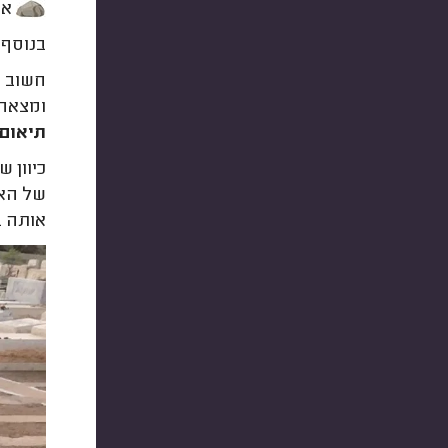
אב
בנוסף נ
חשוב ל
ומצאה ח
תיאום 
כיוון 
של האב
אותה ב