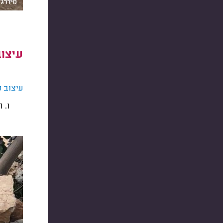
עיצו
עיצוב 
ה