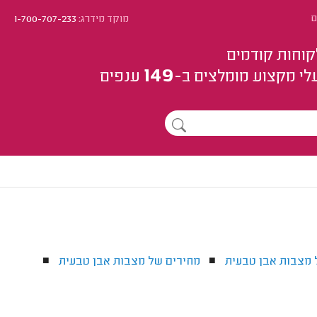
ם
מוקד מידרג:
1-700-707-233
קוחות קודמים
149
לי מקצוע
מומלצים
ב-
ענפים
 מצבות אבן טבעית
מחירים של מצבות אבן טבעית
■
■