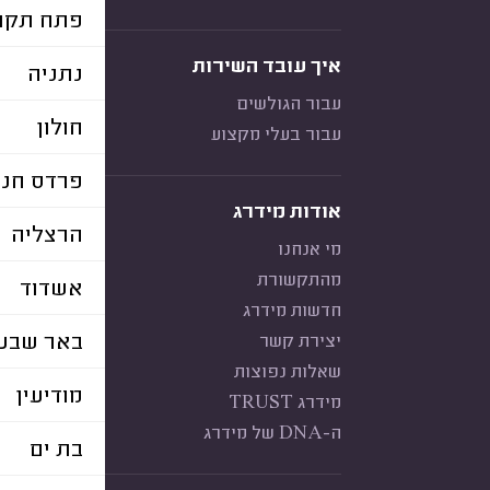
פתח תקוו
איך עובד השירות
נתניה
עבור הגולשים
חולון
עבור בעלי מקצוע
פרדס חנה
אודות מידרג
הרצליה
מי אנחנו
מהתקשורת
אשדוד
חדשות מידרג
באר שבע
יצירת קשר
שאלות נפוצות
מודיעין
מידרג TRUST
ה-DNA של מידרג
בת ים