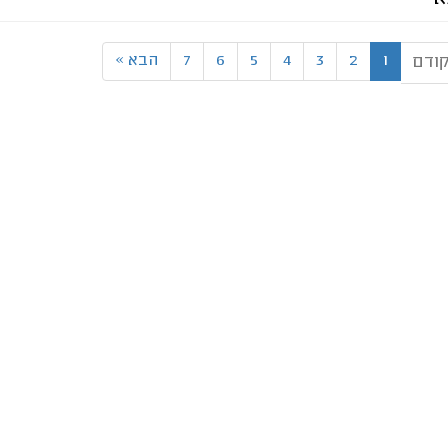
1
2
3
4
5
6
7
הבא
»
ודם