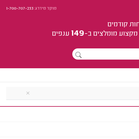
מוקד מידרג:
1-700-707-233
ות קודמים
149
מקצוע
מומלצים
ב-
ענפים