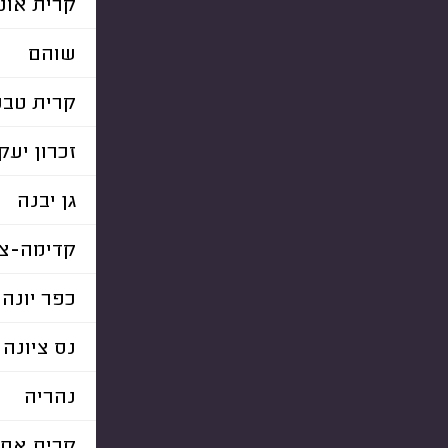
קרית אונו
שוהם
קרית טבע
זכרון יעק
גן יבנה
קדימה-צו
כפר יונה
נס ציונה
נהריה
קרית את