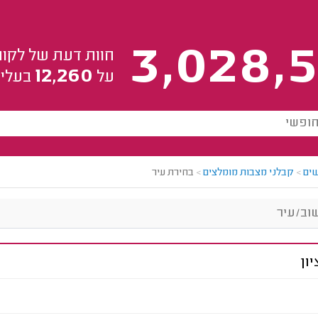
3,028,5
חוות דעת של לקוח
12,260
על
בעלי 
ים
>
קבלני מצבות מומלצים
>
בחירת עיר
ון