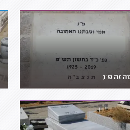
ה זה פ"נ