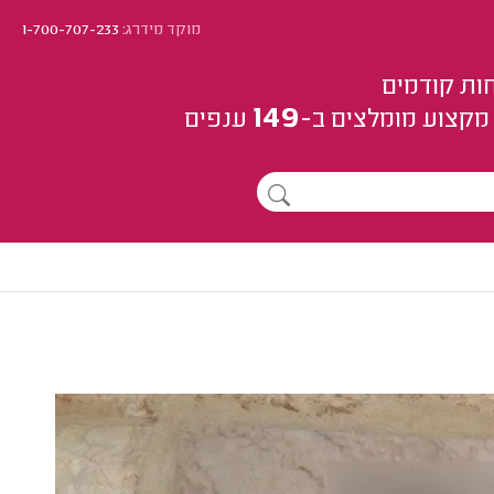
מוקד מידרג:
1-700-707-233
ות קודמים
149
מקצוע
מומלצים
ב-
ענפים