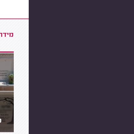
מידרג
מ