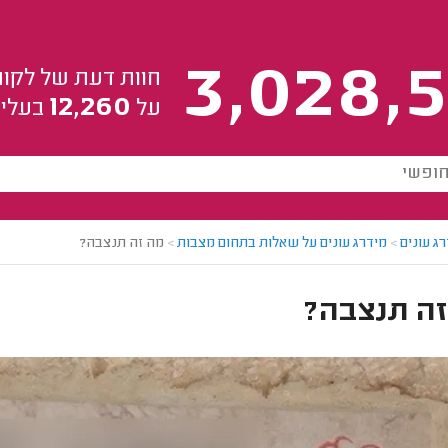
3,028,5
חוות דעת של לקוח
12,260
על
בעלי 
ג עונים
>
מידרג עונים על שאלות בתחום מצבות
>
מה זה תנצבה?
זה תנצבה?