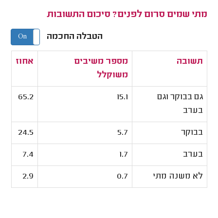
מתי שמים סרום לפנים? סיכום התשובות
הטבלה החכמה
On
Off
תשובה
מספר משיבים
אחוז
משוקלל
גם בבוקר וגם
15.1
65.2
בערב
בבוקר
5.7
24.5
בערב
1.7
7.4
לא משנה מתי
0.7
2.9