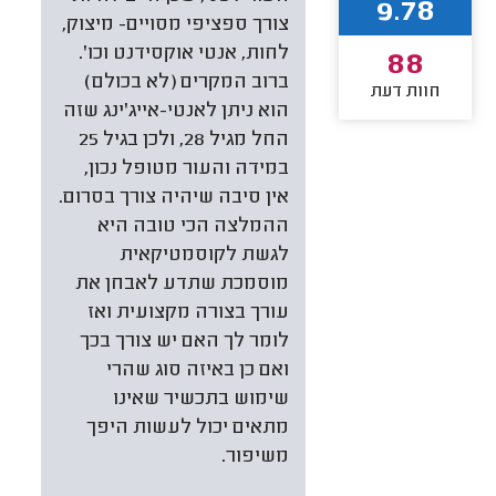
9.78
צורך ספציפי מסויים- מיצוק,
לחות, אנטי אוקסידנט וכו'.
88
ברוב המקרים (לא בכולם)
חוות דעת
הוא ניתן לאנטי-אייג'ינג שזה
החל מגיל 28, ולכן בגיל 25
במידה והעור מטופל נכון,
אין סיבה שיהיה צורך בסרום.
ההמלצה הכי טובה היא
לגשת לקוסמטיקאית
מוסמכת שתדע לאבחן את
עורך בצורה מקצועית ואז
לומר לך האם יש צורך בכך
ואם כן באיזה סוג שהרי
שימוש בתכשיר שאינו
מתאים יכול לעשות היפך
משיפור.