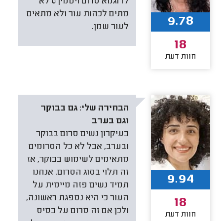
לדוגמא סרום ויטמין c לא
מתים לכהות עור ולא מתאים
9.78
לעור שמן.
18
חוות דעת
הבחירה שלי:
גם בבוקר
וגם בערב
בעיקרון נשים סרום בבוקר
ובערב, אבל לא כל הסרומים
מתאימים לשימוש בבוקר, אז
זה תלוי בסוג הסרום. אנחנו
9.94
תמיד נשים פזה מיימית על
העור כי היא נספגת ראשונה,
18
ולכן אם זה סרום על בסיס
חוות דעת