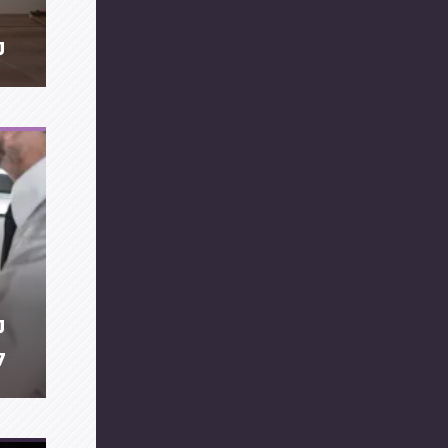
מ
מ
ל