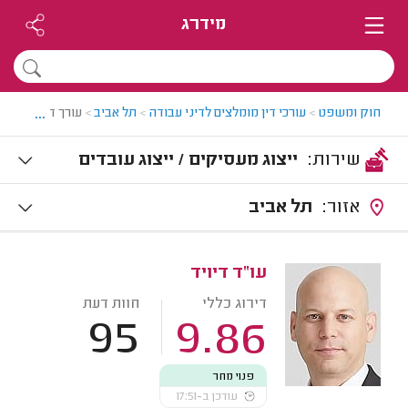
מידרג
...
חוק ומשפט
>
עורכי דין מומלצים לדיני עבודה
>
תל אביב
>
עורך דין לענייני
שירות:
ייצוג מעסיקים / ייצוג עובדים
אזור:
תל אביב
עו"ד דיויד
דירוג כללי
חוות דעת
95
9.86
פנוי מחר
עודכן ב-17:51