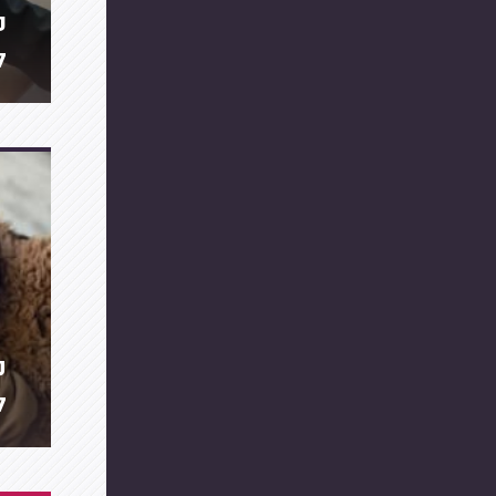
כ
ל
מ
ל