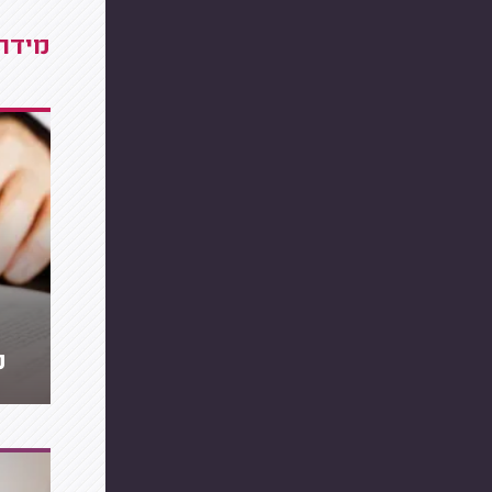
מידרג
מ