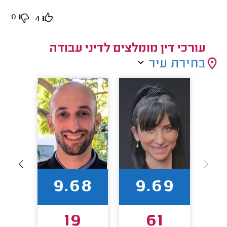
0
4
עורכי דין מומלצים לדיני עבודה
בחירת עיר
94
9.68
9.69
19
61