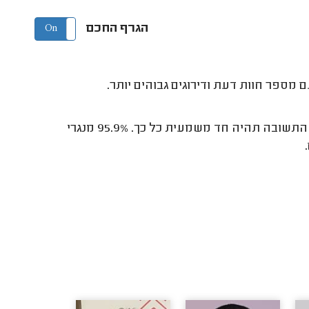
הגרף החכם
On
Off
 מספר חוות דעת ודירוגים גבוהים יותר.
כששאלנו את נגרי המטבחים 'אי למטבח - שיש או עץ?' לא שיערנו שהתשובה תהיה חד משמעית כל כך. 95.9% מנגרי