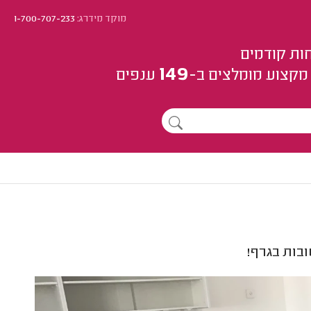
מוקד מידרג:
1-700-707-233
ות קודמים
149
מקצוע
מומלצים
ב-
ענפים
בות בגרף!