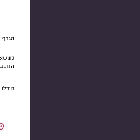
הגרף ה
המטבח
תוכלו 