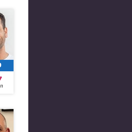
9
7
חו