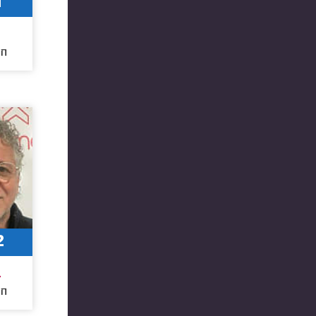
1
חו
2
4
חו