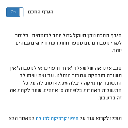
הגרף החכם
On
Off
הגרף החכם נותן משקל גדול יותר למומחים - כלומר
לנגרי מטבחים עם מספר חוות דעת ודירוגים גבוהים
יותר.
טוב, אז נראה שלשאלה 'איזה חיפוי כדאי למטבח?' אין
תשובה מובהקת עם רוב מוחלט. עם זאת שימו לב -
התשובה
קרמיקה
קיבלה 47.8% ומובילה על כל
התשובות האחרות בלפחות 10 אחוזים. שווה לקחת את
זה בחשבון.
תוכלו לקרוא עוד על
במאמר הבא.
חיפוי קרמיקה למטבח