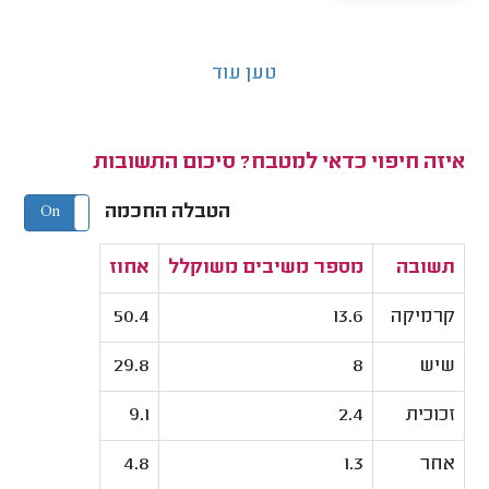
טען עוד
איזה חיפוי כדאי למטבח? סיכום התשובות
הטבלה החכמה
On
Off
תשובה
מספר משיבים משוקלל
אחוז
קרמיקה
13.6
50.4
שיש
8
29.8
זכוכית
2.4
9.1
אחר
1.3
4.8