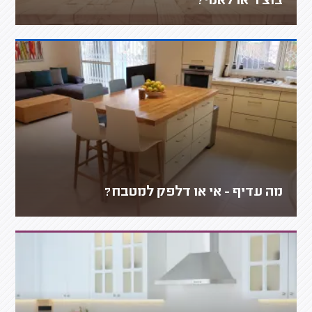
בוצ'ר או לאמי?
מה עדיף - אי או דלפק למטבח?