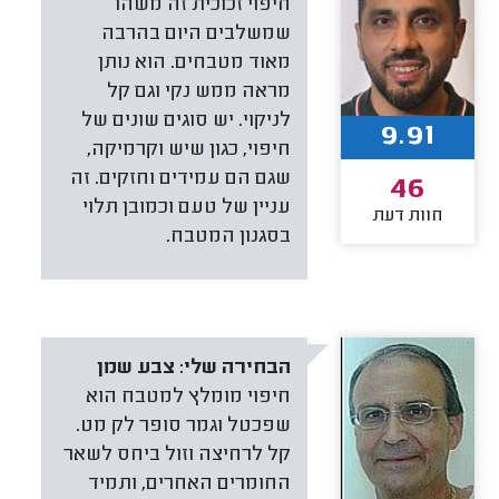
חיפוי זכוכית זה משהו
שמשלבים היום בהרבה
מאוד מטבחים. הוא נותן
מראה ממש נקי וגם קל
לניקוי. יש סוגים שונים של
9.91
חיפוי, כגון שיש וקרמיקה,
שגם הם עמידים וחזקים. זה
46
עניין של טעם וכמובן תלוי
חוות דעת
בסגנון המטבח.
הבחירה שלי:
צבע שמן
חיפוי מומלץ למטבח הוא
שפכטל וגמר סופר לק מט.
קל לרחיצה וזול ביחס לשאר
החומרים האחרים, ותמיד