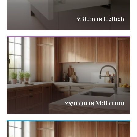
Hettich או Blum?
מטבח Mdf או סנדוויץ?