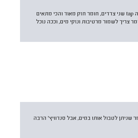
עדיף לעשות מחומר סנדוויץ' אדום פורמייקה tap שני צדדים, חומר חזק מאוד והכי מתאים
מר צריך לשמור מרטיבות ונזקי מים, וככה נוכל
 שניתן ‏לטבול אותו במים, אבל סנדוויץ' הרבה