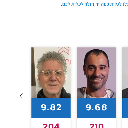
.
לו לגלות כמה זה הולך לעלות לכם
9.94
9.82
9.68
184
204
210