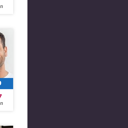
חו
9
7
חו