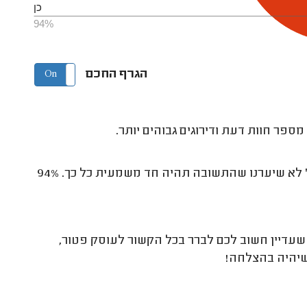
כן
94%
הגרף החכם
On
Off
ספר חוות דעת ודירוגים גבוהים יותר.
כששאלנו את רואי החשבון 'האם עוסק פטור חייב להפריש לפנסיה?' לא שיערנו שהתשובה תהיה חד משמעית כל כך. 94%
שעדיין חשוב לכם לברר בכל הקשור לעוסק פטור,
שיהיה בהצלחה!