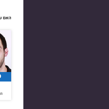
האם עו
0
חו