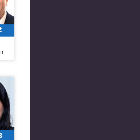
2
חו
8