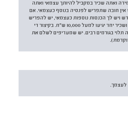
ידה ואתה שכיר במקביל להיותך עצמאי ואתה
ודש כשכיר, אז אין חובה שתפריש לפנסיה בנוסף כעצמאי. אם
שכיר פחות מ-10,000 שח לחודש ויש לך הכנסות נוספות כעצמאי, יש להפריש
על הרווח כעצמאי, כך שההפרשות כעצמאי ושכיר יחד יגיעו למעל 10,000 ש"ח. בקיצור די
ה תלוי בגורמים רבים. יש שמעדיפים לשלם את
וקדמת).
 לעצמך.