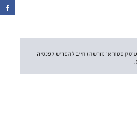
 לתוקף משנת 2017 עצמאי (עוסק פטור או מורשה) חייב להפריש לפנסיה
.