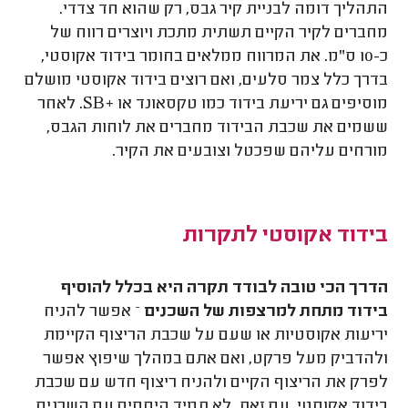
התהליך דומה לבניית קיר גבס, רק שהוא חד צדדי.
מחברים לקיר הקיים תשתית מתכת ויוצרים רווח של
כ-10 ס"מ. את המרווח ממלאים בחומר בידוד אקוסטי,
בדרך כלל צמר סלעים, ואם רוצים בידוד אקוסטי מושלם
מוסיפים גם יריעת בידוד כמו טקסאונד או
SB+
. לאחר
ששמים את שכבת הבידוד מחברים את לוחות הגבס,
מורחים עליהם שפכטל וצובעים את הקיר.
בידוד אקוסטי לתקרות
הדרך הכי טובה לבודד תקרה היא בכלל להוסיף
בידוד מתחת למרצפות של השכנים
– אפשר להניח
יריעות אקוסטיות או שעם על שכבת הריצוף הקיימת
ולהדביק מעל פרקט, ואם אתם במהלך שיפוץ אפשר
לפרק את הריצוף הקיים ולהניח ריצוף חדש עם שכבת
בידוד אקוסטי. עם זאת, לא תמיד היחסים עם השכנים