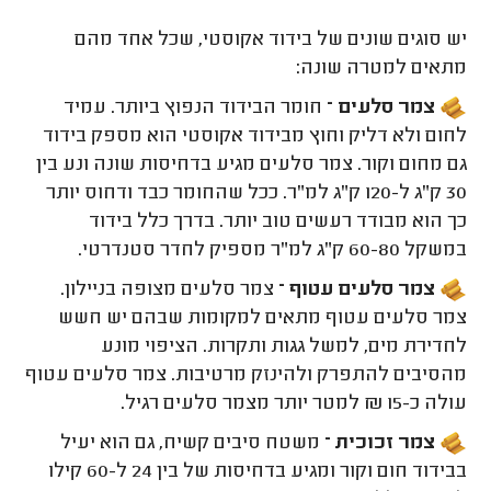
יש סוגים שונים של בידוד אקוסטי, שכל אחד מהם
מתאים למטרה שונה:
צמר סלעים –
חומר הבידוד הנפוץ ביותר. עמיד
לחום ולא דליק וחוץ מבידוד אקוסטי הוא מספק בידוד
גם מחום וקור. צמר סלעים מגיע בדחיסות שונה ונע בין
30 ק"ג ל-120 ק"ג למ"ר. ככל שהחומר כבד ודחוס יותר
כך הוא מבודד רעשים טוב יותר. בדרך כלל בידוד
במשקל 60-80 ק"ג למ"ר מספיק לחדר סטנדרטי.
צמר סלעים עטוף –
צמר סלעים מצופה בניילון.
צמר סלעים עטוף מתאים למקומות שבהם יש חשש
לחדירת מים, למשל גגות ותקרות. הציפוי מונע
מהסיבים להתפרק ולהינזק מרטיבות. צמר סלעים עטוף
עולה כ-15 ₪ למטר יותר מצמר סלעים רגיל.
צמר זכוכית –
משטח סיבים קשיח, גם הוא יעיל
בבידוד חום וקור ומגיע בדחיסות של בין 24 ל-60 קילו