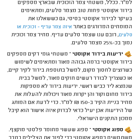
למ"ר. ככלל, משטחי צמר הזכוכית שבארץ מספקים
בידוד אקוסטי פחות טוב מצמר סלעים, ומתאימים
בעיקר לבידוד אקוסטי בסיסי, גם כששאלנו את
המומחים המדורגים באתר
איזה צמר עדיף - זכוכית או
, רובם ענו שצמר סלעים עדיף. מחיר צמר זכוכית
סלעים
נמוך בכ-25% מצמר סלעים.
יריעות בידוד אקוסטי –
משטחי גומי דקים מספקים
בידוד אקוסטי ברמה גבוהה מאוד ומתאימים לשימוש
כשרוצים לחסוך מקום, למשל בתוספת בידוד לקיר קיים,
או כשצריך לבודד רעשים חזקים מאוד, למשל בבית
שנמצא ליד כביש ראשי. יריעות בידוד לא מספקות
בידוד מחום וקור והן יקרות מאוד ויכולות להעלות את
מחיר בניית הקיר ב-150 ₪ למ"ר. כדי לדעת אם המותג
של היריעות אכן יעיל כדאי לבדוק איזה אישור הוא קיבל
ממכון התקנים הישראלי.
ספוג אקוסטי –
ספוג שעשוי מחומר פלסטי מוקצף.
משתמשים בספוג אקוסטי כדי לפזר את הצלילים בחדר