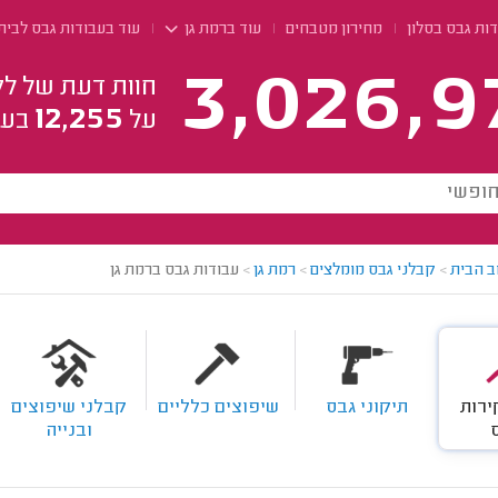
ות גבס בסלון
מחירון מטבחים
עוד ברמת גן
עוד בעבודות גבס לבית
3,026,9
חוות דעת של לק
12,255
על
בעל
ב הבית
>
קבלני גבס מומלצים
>
רמת גן
>
עבודות גבס ברמת גן
ירות
תיקוני גבס
שיפוצים כלליים
קבלני שיפוצים
ובנייה