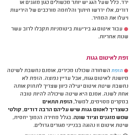
ירד. כלל שעל הגג יש יותר מכשולים כגון מזגנים או
דודים, אלו ידרשו חיתוך והלחמה מורכבים של היריעות
ויעלו את המחיר.
עבור איטום גג ביריעות ביטומניות תקבלו לרוב עשר
שנות אחריות.
זפת לאיטום גגות
השחורה שכולנו מכירים, אומנם נחשבת לשיטה
הזפת
מיושנת לאיטום גגות, אבל עדיין נפוצה. הזפת לא
נחשבת שיטת איטום יעילה כיוון שצריך לתחזק אותה
אחת לשנה. אמנם היא שיטה שיכולה להיות טובה
במקרים מסוימים, למשל,
הזפת תתאים
כשצריך לאטום גגות שיש עליהם הרבה דודים, קולטי
שמש מזגנים וציוד שונה.
בגלל מחירה הנמוך יחסית,
שיטת איטום זו נהוגה בבנייני מגורים גדולים.