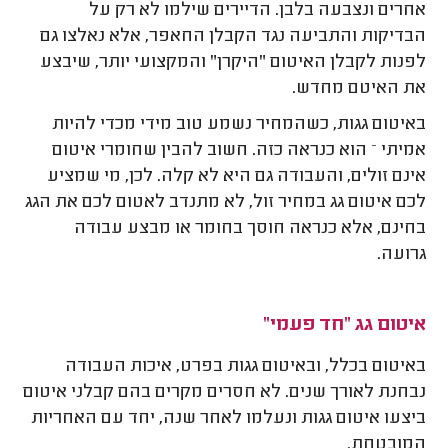
אחרים ונצבעה בלבן. הדיירים שילמו לא רק על
הבדיקות והתביעה נגד הקבלן החאפר, אלא נאלצו גם
לפנות לקבלן האיטום "היקרן" והמקצועי יותר, שיבצע
את האיטם מחדש.
באיטום גגות, כשהמחיר נשמע טוב מידי מכדי להיות
אמיתי – הוא כנראה כזה. חשוב להבין שחומרי איטום
אינם זולים, והעבודה גם היא לא קלה. לכן, מי שמציע
לכם איטום גג במחיר זול, לא מתנדב לאטום לכם את הגג
בחינם, אלא כנראה חוסך בחומר או מבצע עבודה
גרועה.
איטום גג "חד פעמי"
באיטום בכלל, ובאיטום גגות בפרט, איכות העבודה
נבחנת לאורך שנים. לא חסרים מקרים בהם קבלני איטום
ביצעו איטום גגות ונעלמו לאחר שנה, יחד עם האחריות
המובטחת.