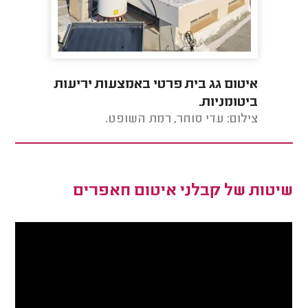
איטום גג בית פרטי באמצעות יריעות
איטום 
ביטומניות.
מים.
צילום: עדי סוחר, רמת השופט.
צילום: 
שיטות של קבלני איטום חאפרים