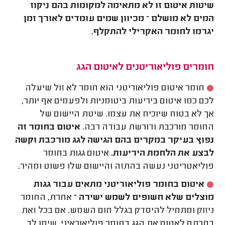
שיטות איטום זו לא מתאימה למקומות בהם ניקוז
המים לא מושלם – מכיוון שמים עומדים לאורך זמן
יגרמו לחומר האקרילי להתקלף.
חומרים פוליאוריטנים לאיטום הגג
חומר איטום פוליאוריטני הוא חומר לא זול שיעלה
לכם כמו איטום ביריעות ביטומניות ולפעמים אף יותר,
אך לא בטוח שיוכיח את עצמו. שיטת היישום של
החומר מורכבת ודורשת עבודה רבה.
איטום בחומר זה
נפוץ בעיקר במקרים בהם הגישה לגג מורכבת וקשה
לבצע את הלחמת היריעות.
איטום גגות בחומר
פוליאטריטני נעשה בהתזה והיישום שלו פשוט ומהיר.
איטום בחומר פוליאוריטני מתאים עבור גגות
מוצלים שלא חשופים לשמש ישירה –
אחרת, החומר
ניזוק ומתחיל להיסדק בגלל חום השמש. אם בכל זאת
בחרתם לאטום את הגג בחומר פוליאוראיני, שימו לב