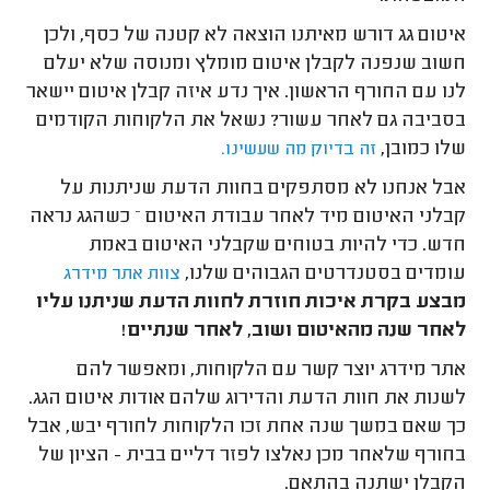
איטום גג דורש מאיתנו הוצאה לא קטנה של כסף, ולכן
חשוב שנפנה לקבלן איטום מומלץ ומנוסה שלא יעלם
לנו עם החורף הראשון. איך נדע איזה קבלן איטום יישאר
בסביבה גם לאחר עשור? נשאל את הלקוחות הקודמים
שלו כמובן,
זה בדיוק מה שעשינו.
אבל אנחנו לא מסתפקים בחוות הדעת שניתנות על
קבלני האיטום מיד לאחר עבודת האיטום – כשהגג נראה
חדש. כדי להיות בטוחים שקבלני האיטום באמת
עומדים בסטנדרטים הגבוהים שלנו,
צוות אתר מידרג
מבצע בקרת איכות חוזרת לחוות הדעת שניתנו עליו
לאחר שנה מהאיטום ושוב, לאחר שנתיים!
אתר מידרג יוצר קשר עם הלקוחות, ומאפשר להם
לשנות את חוות הדעת והדירוג שלהם אודות איטום הגג.
כך שאם במשך שנה אחת זכו הלקוחות לחורף יבש, אבל
בחורף שלאחר מכן נאלצו לפזר דליים בבית - הציון של
הקבלן ישתנה בהתאם.