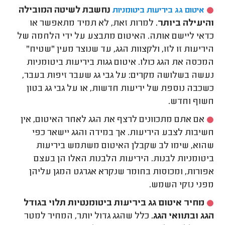
נחשבת לשיטה המובילה
איטום גג ביריעות ביטומניות
והיעילה ביותר.
למרות זאת, לא תמיד מתאפשר או
כדאי ליישם אותה. האיטום מתבצע על ידי הלחמה של
היריעות זו לזו, ולקצוות הגג, עד שנוצר מעין "שטיח"
המכסה את הגג כולו. איטום גגות ביריעות ביטומניות
נעשה בשלושה מקרים: על גבי גג שעבר זיפות בעבר,
כשכבה נוספת של יריעות חדשות, או על גבי גג בטון
חשוף וחדש.
אם אתם מתכוונים לרצף את הגג לאחר האיטום, אין
חשיבות לצבע היריעות. אך במידה והגג יישאר כפי
שהוא, שימו לב שקבלן האיטום משתמש ביריעות
ביטומניות לבנות. היריעות הלבנות האלו הן בעצם
אפורות, ומכוסות בחומר שנקרא אגרגט המגן עליהן
מפני נזקי השמש.
מחיר איטום גג ביריעות ביטומנטיות תלוי בגודל
הגג ובתוואי הגג.
כלל שהגג גדול יותר, המחיר למטר