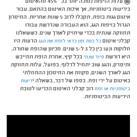
עלות הזיפות נמוכה יותר בכ – 45% מהאיטום
ביריעות ביטומניות, אך איכות האיטום בהתאם. עבור
איטום גגות בזפת, תקבלו לרוב 5 שנות אחריות. החיסרון
הגדול בזיפות הגג, הוא העבודה שנדרשת עבורו
תחזוקה שנתית בכדי שיחזיק לאורך שנים. כששאלנו
קבלני איטום
הדעות היו
כל כמה זמן כדאי לזפת את הגג
חלוקות ונעו בין כל 3 ל-5 שנים. מכיוון שהזפת שחורה,
היא דורשת
בכל קיץ, אחרת הזפת תתייבש
סיוד שנתי
ותיסדק, והגג שוב יתחיל לדלוף. בפועל, עלות תחזוקת
הגג לאורך השנים, מקזזת את החיסכון ההתחלתי
באיטום על ידי זפת. בספו של דבר, בשאלה י
ריעות
רוב קבלני האיטום הכריעו לטובת
ביטומניות או זפת
היריעות הביטומניות.