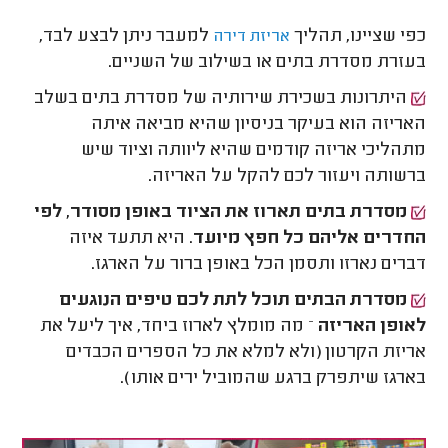
כפי שציינו, תהליך
למעבר ניתן לבצע לבד,
אריזת דירה
בעזרת מסדרת בתים או בשילוב של השניים.
היתרונות בשכירת שירותיה של מסדרת בתים בשלב
האריזה הוא בעיקר בניסיון שהיא מביאה איתה
מתהליכי אריזה קודמים שהיא ליוותה וציוד שיש
ברשותה ויעזור לכם להקל על האריזה.
מסדרת בתים תארוז את הציוד באופן מסודר, לפי
החדרים אליהם כל חפץ מיועד
. היא תתעד איזה
דברים נארזו ותסמן הכל באופן ברור על הארגז.
מסדרת הבתים תוכל לתת לכם טיפים הנוגעים
לאופן האריזה
– מה מומלץ לארוז ביחד, איך ליעל את
אריזת הקרטון (ולא למלא את כל הספרים הכבדים
בארגז שיתפרק ברגע שהמוביל ירים אותו).