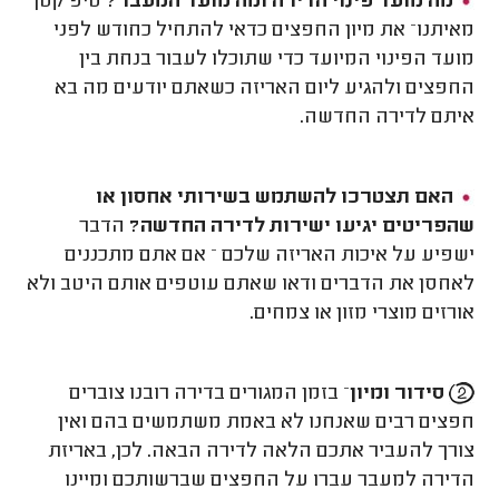
מה מועד פינוי הדירה ומה מועד המעבר?
טיפ קטן
מאיתנו– את מיון החפצים כדאי להתחיל כחודש לפני
מועד הפינוי המיועד כדי שתוכלו לעבור בנחת בין
החפצים ולהגיע ליום האריזה כשאתם יודעים מה בא
איתם לדירה החדשה.
האם תצטרכו להשתמש בשירותי אחסון או
שהפריטים יגיעו ישירות לדירה החדשה?
הדבר
ישפיע על איכות האריזה שלכם – אם אתם מתכננים
לאחסן את הדברים ודאו שאתם עוטפים אותם היטב ולא
אורזים מוצרי מזון או צמחים.
סידור ומיון
– בזמן המגורים בדירה רובנו צוברים
חפצים רבים שאנחנו לא באמת משתמשים בהם ואין
צורך להעביר אתכם הלאה לדירה הבאה. לכן, באריזת
הדירה למעבר עברו על החפצים שברשותכם ומיינו