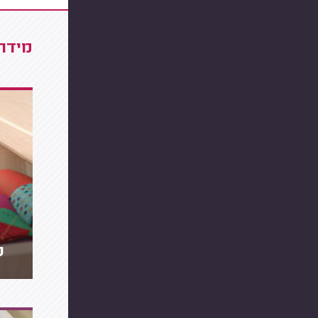
מידרג
ס