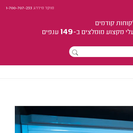
מוקד מידרג:
1-700-707-233
קוחות קודמים
149
לי מקצוע
מומלצים
ב-
ענפים