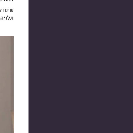
שימו ל
תלויה י