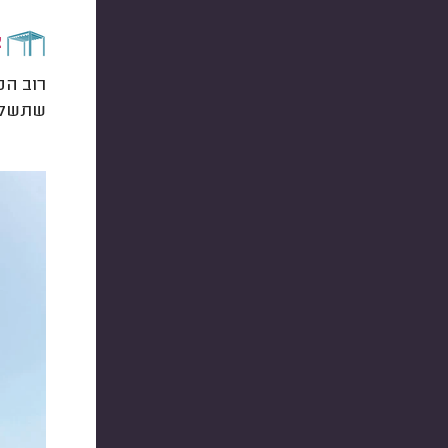
צ
רוב הפ
שתשלמו תו