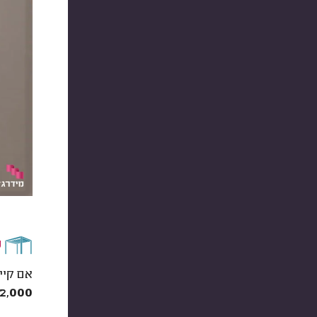
פ
אם קיי
,500-2,000