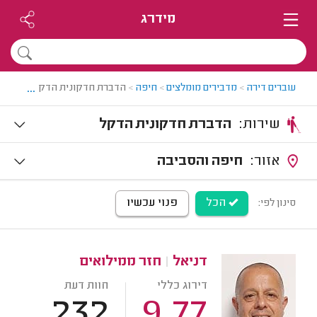
מידרג
...
עוברים דירה
>
מדבירים מומלצים
>
חיפה
>
הדברת חדקונית הדקל בחיפה
שירות:
הדברת חדקונית הדקל
אזור:
חיפה והסביבה
הכל
פנוי עכשיו
סינון לפי:
דניאל
|
חזר ממילואים
דירוג כללי
חוות דעת
232
9.77