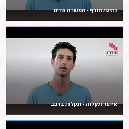
נהיגת חורף - הפשרת אדים
איתור תקלות - תקלות ברכב