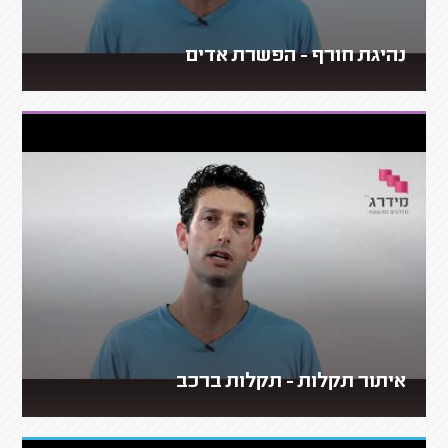
נהיגת חורף - הפשרת אדים
איתור תקלות - תקלות ברכב