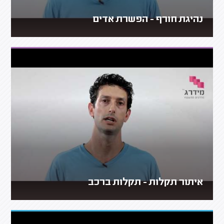
נהיגת חורף - הפשרת אדים
איתור תקלות - תקלות ברכב