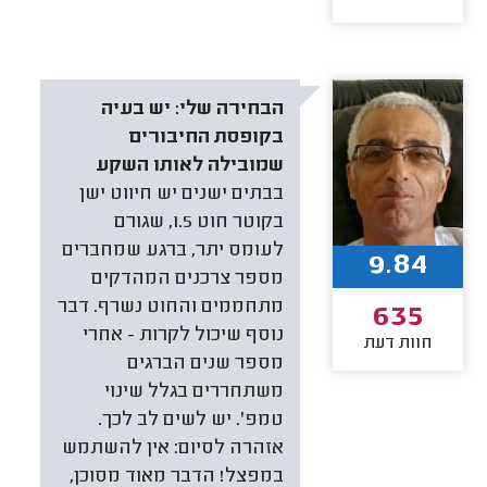
הבחירה שלי:
יש בעיה
בקופסת החיבורים
שמובילה לאותו השקע
בבתים ישנים יש חיווט ישן
בקוטר חוט 1.5, שגורם
לעומס יתר, ברגע שמחברים
9.84
מספר צרכנים המהדקים
מתחממים והחוט נשרף. דבר
635
נוסף שיכול לקרות - אחרי
חוות דעת
מספר שנים הברגים
משתחררים בגלל שינוי
טמפ'. יש לשים לב לכך.
אזהרה לסיום: אין להשתמש
במפצל! הדבר מאוד מסוכן,