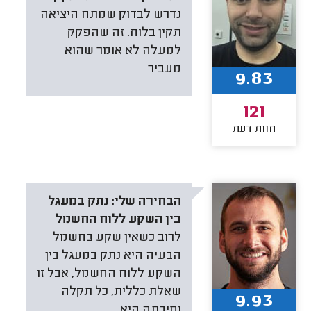
נדרש לבדוק שמתח היציאה
תקין בלוח. זה שהפקק
למעלה לא אומר שהוא
מעביר
9.83
121
חוות דעת
הבחירה שלי:
נתק במעגל
בין השקע ללוח החשמל
לרוב כשאין שקע בחשמל
הבעיה היא נתק במעגל בין
השקע ללוח החשמל, אבל זו
שאלת כללית, כל תקלה
9.93
וסיבתה היא.