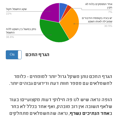
אחד המפסקים בלוח לא
תקין
שקע החשמל תקול
7%
22%
יש בעיה בקופסת החיבורים
שמובילה לאותו השקע
30.5%
נתק במעגל בין השקע ללוח
החשמל
36.6%
הגרף החכם
On
Off
הגרף החכם נותן משקל גדול יותר למומחים - כלומר
לחשמלאים עם מספר חוות דעת ודירוגים גבוהים יותר.
הופה נראה שיש לנו פה חילוקי דעות מקצועיים! בעוד
שלאף תשובה אין רוב מובהק, ואף אחד בכלל לא בחר
ב
אחד הנתיכים נשרף
, נראה שהחשמלאים מתחלקים