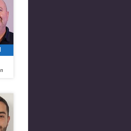
1
5
חו