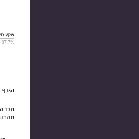
שקע סיק
87.7%
הגרף ה
חבר'ה יש לנו 
מהחשמל