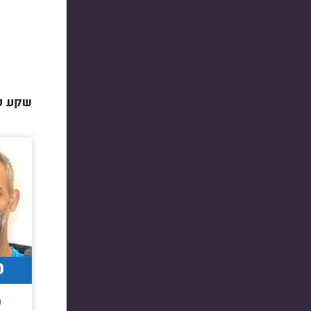
שקע סי
0
0