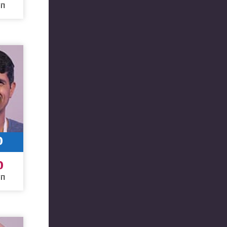
חו
0
0
חו