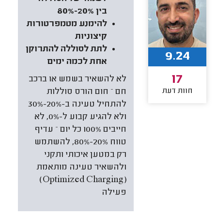
בין 20%-80%
להימנע מטמפרטורות
קיצוניות
לתת לסוללה להתרוקן
9.24
אחת לכמה ימים
17
לא להשאיר בשמש או ברכב
חוות דעת
חם – חום הורס סוללות
להתחיל טעינה ב-20%-30%
ולא להגיע קבוע ל-0%, לא
חייבים 100% כל יום – עדיף
טווח 20%-80%, להשתמש
רק במטען איכותי ותקני
ולהשאיר טעינה מותאמת
(Optimized Charging)
פעילה