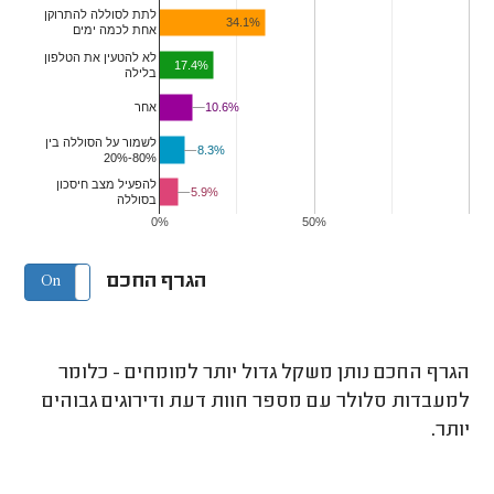
לתת לסוללה להתרוקן
34.1%
אחת לכמה ימים
לא להטעין את הטלפון
17.4%
בלילה
10.6%
10.6%
אחר
לשמור על הסוללה בין
8.3%
8.3%
20%-80%
להפעיל מצב חיסכון
5.9%
5.9%
בסוללה
0%
50%
הגרף החכם
On
Off
הגרף החכם נותן משקל גדול יותר למומחים - כלומר
למעבדות סלולר עם מספר חוות דעת ודירוגים גבוהים
יותר.