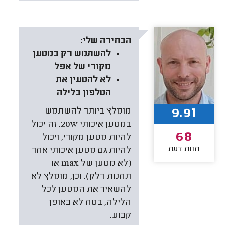
הבחירה שלי:
להשתמש רק במטען
מקורי של אפל
לא להטעין את
הטלפון בלילה
9.91
מומלץ ביותר להשתמש
במטען איכותי 20w. זה יכול
68
להיות מטען מקורי, ויכול
חוות דעת
להיות גם מטען איכותי אחר
(לא מטען של max או
תחנות דלק). וכן, מומלץ לא
להשאיר את המטען לכל
הלילה, בטח לא באופן
קבוע.