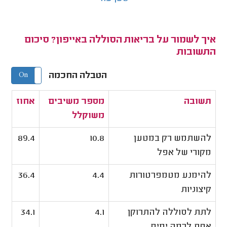
איך לשמור על בריאות הסוללה באייפון? סיכום
התשובות
הטבלה החכמה
On
Off
תשובה
מספר משיבים
אחוז
משוקלל
להשתמש רק במטען
10.8
89.4
מקורי של אפל
להימנע מטמפרטורות
4.4
36.4
קיצוניות
לתת לסוללה להתרוקן
4.1
34.1
אחת לכמה ימים