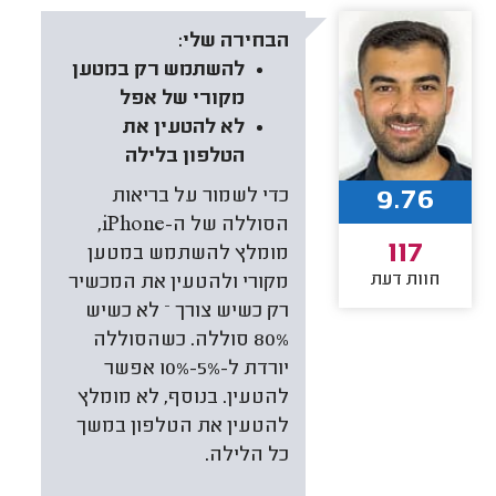
הבחירה שלי:
להשתמש רק במטען
מקורי של אפל
לא להטעין את
הטלפון בלילה
9.76
כדי לשמור על בריאות
הסוללה של ה-iPhone,
117
מומלץ להשתמש במטען
חוות דעת
מקורי ולהטעין את המכשיר
רק כשיש צורך – לא כשיש
80% סוללה. כשהסוללה
יורדת ל-5%-10% אפשר
להטעין. בנוסף, לא מומלץ
להטעין את הטלפון במשך
כל הלילה.