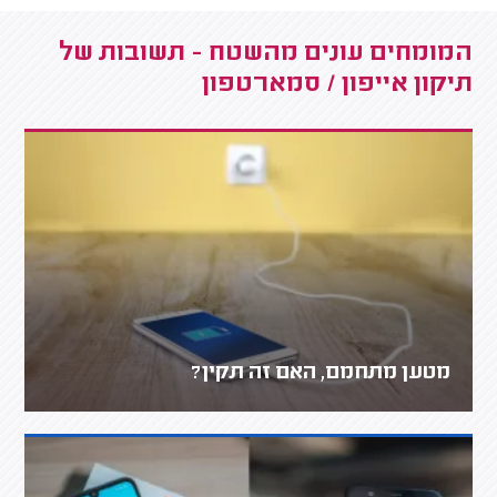
המומחים עונים מהשטח - תשובות של
תיקון אייפון / סמארטפון
מטען מתחמם, האם זה תקין?