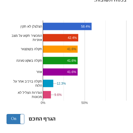
בכמה תשובות.
הצלצלן לא תקין
58.4%
המכשיר תקוע על מצב
42.4%
אוזניות
41.6%
תקלה בקונקטור
41.6%
תקלה בשקע טעינה
41.6%
אחר
תקלה ברכיב אחר על
12.3%
12.3%
הלוח
הגדרות הצליל לא
9.6%
9.6%
מכוונות
0%
50%
הגרף החכם
On
Off