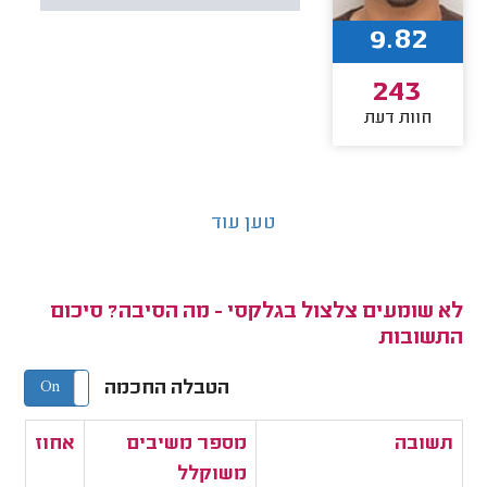
9.82
243
חוות דעת
טען עוד
לא שומעים צלצול בגלקסי - מה הסיבה? סיכום
התשובות
הטבלה החכמה
On
Off
תשובה
מספר משיבים
אחוז
משוקלל