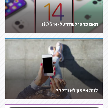
האם כדאי לשדרג ל-iOS 14?
למה אייפון לא נדלק?