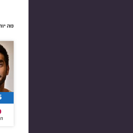
מה יות
5
9
חו