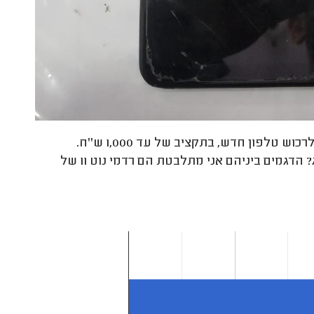
מה יותר טוב שיאומי או סמסונג? אני מעוניינת לרכוש טלפון חדש, בתקציב של עד 1,000 ש''ח.
מבחינת עמידות ותקלות, מה יותר טוב - טלפון של שיאומי או סמסונג? הדגמים ביניהם אני מתלבטת הם רדמי נוט 11 של