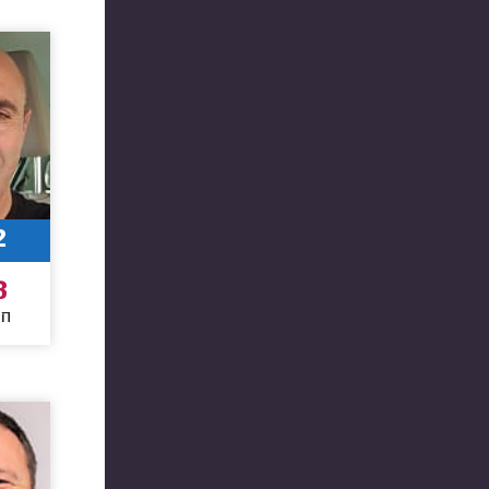
2
8
חו