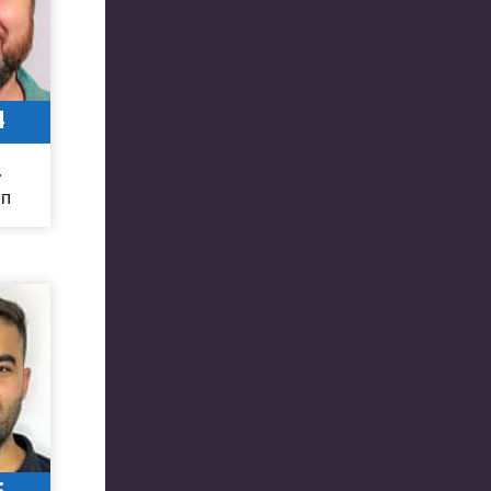
4
4
חו