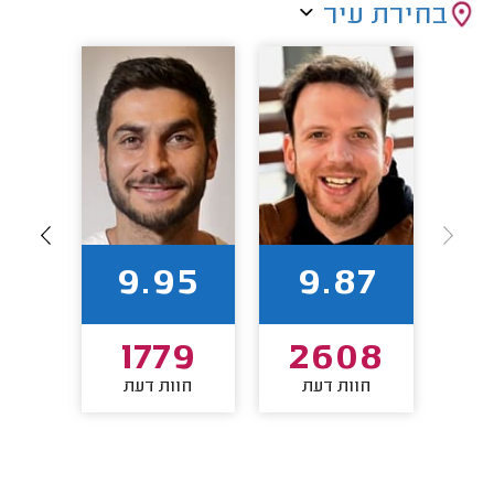
בחירת עיר
90
9.95
9.87
0
1779
2608
חוות דעת
חוות דעת
חו