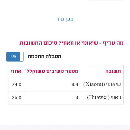
טען עוד
מה עדיף - שיאומי או וואווי? סיכום התשובות
הטבלה החכמה
On
Off
תשובה
מספר משיבים משוקלל
אחוז
שיאומי (Xiaomi)
8.4
74.0
וואווי (Huawei)
3
26.0