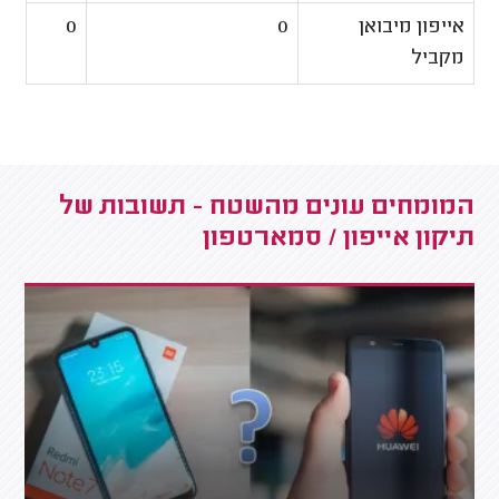
אייפון מיבואן
0
0
מקביל
המומחים עונים מהשטח - תשובות של
תיקון אייפון / סמארטפון