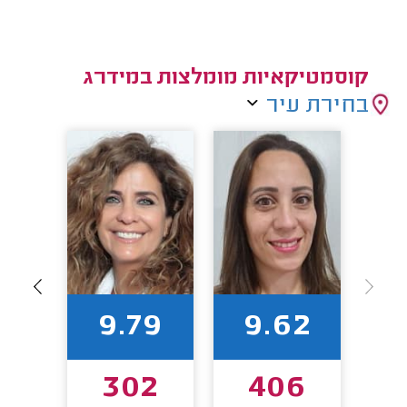
קוסמטיקאיות מומלצות במידרג
בחירת עיר
1
9.79
9.62
9
302
406