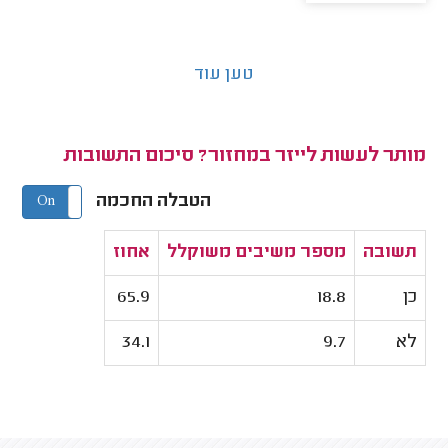
טען עוד
מותר לעשות לייזר במחזור? סיכום התשובות
הטבלה החכמה
On
Off
תשובה
מספר משיבים משוקלל
אחוז
כן
18.8
65.9
לא
9.7
34.1