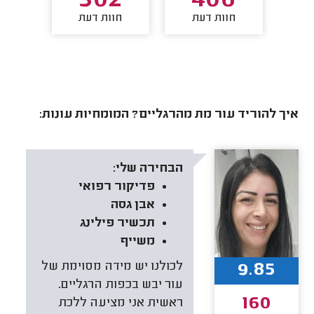
9
302
406
חוות דעת
חוות דעת
חו
איך להוריד עור מת מהרגליים? המומחיות עונות:
הבחירה שלי:
פדיקור רפואי
אבן גסה
תכשיר פילינג
משייף
9.85
לכולנו יש מידה מסוימת של
עור יבש בכפות הרגליים.
160
ראשית אני מציעה ללכת