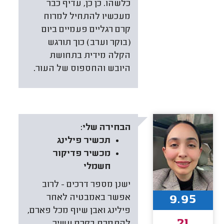
כלשהו. כן כן, עדיף כבר
מעכשיו להתחיל למרוח
קרם רגליים פעמיים ביום
(בוקר וערב) כוך תורגש
הקלה מידית בתחושת
היובש והחספוס של העור.
הבחירה שלי:
תכשיר פילינג
מכשיר פדיקור
חשמלי
ישנן מספר דרכים - לרוב
9.95
אפשר באמבטיה לאחר
פילינג ואבן שיוף מכל פארם,
להתמרח בקרם עשיר