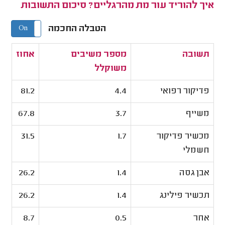
איך להוריד עור מת מהרגליים? סיכום התשובות
הטבלה החכמה
On
Off
תשובה
מספר משיבים
אחוז
משוקלל
פדיקור רפואי
4.4
81.2
משייף
3.7
67.8
מכשיר פדיקור
1.7
31.5
חשמלי
אבן גסה
1.4
26.2
תכשיר פילינג
1.4
26.2
אחר
0.5
8.7