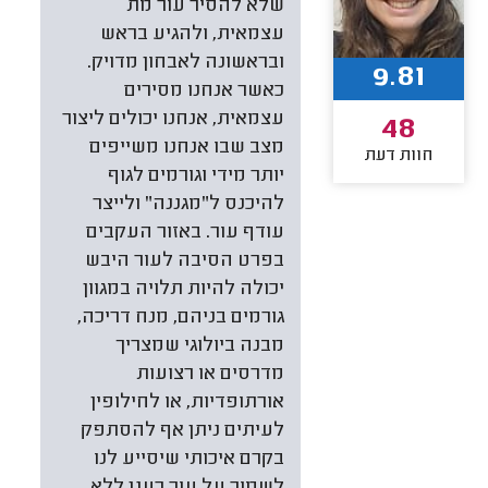
שלא להסיר עור מת
עצמאית, ולהגיע בראש
ובראשונה לאבחון מדויק.
9.81
כאשר אנחנו מסירים
עצמאית, אנחנו יכולים ליצור
48
מצב שבו אנחנו משייפים
חוות דעת
יותר מידי וגורמים לגוף
להיכנס ל"מגננה" ולייצר
עודף עור. באזור העקבים
בפרט הסיבה לעור היבש
יכולה להיות תלויה במגוון
גורמים בניהם, מנח דריכה,
מבנה ביולוגי שמצריך
מדרסים או רצועות
אורתופדיות, או לחילופין
לעיתים ניתן אף להסתפק
בקרם איכותי שיסייע לנו
לשמור על עור רענן ללא