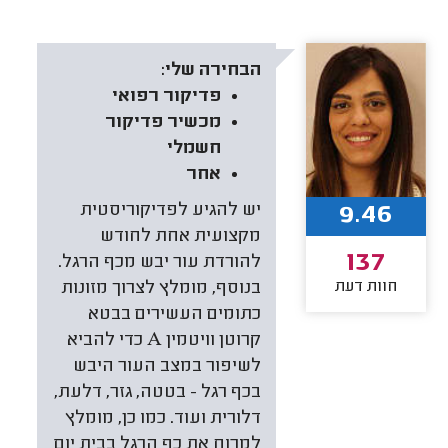
הבחירה שלי:
פדיקור רפואי
מכשיר פדיקור
חשמלי
אחר
9.46
יש להגיע לפדיקוריסטית
מקצועית אחת לחודש
137
להורדת עור יבש מכף הרגל.
חוות דעת
בנוסף, מומלץ לצרוך מזונות
כתומים העשירים בבטא
קרוטן וויטמין A כדי להביא
לשיפור במצב העור היבש
בכף רגל - בטטה, גזר, דלעת,
דלורית ועוד. כמו כן, מומלץ
למרוח את כף הרגל בבית יום