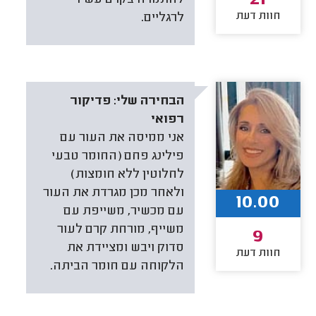
21
חוות דעת
לרגליים.
הבחירה שלי:
פדיקור
רפואי
אני ממיסה את העור עם
פילינג פחם (החומר טבעי
לחלוטין ללא חומצות)
ולאחר מכן מגרדת את העור
10.00
עם מכשיר, משייפת עם
משייף, מורחת קרם לעור
9
סדוק ויבש ומציידת את
חוות דעת
הלקוחה עם חומר הביתה.