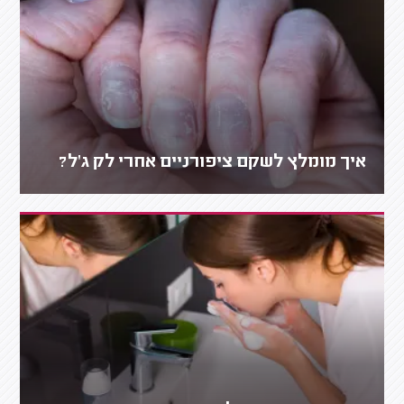
איך מומלץ לשקם ציפורניים אחרי לק ג'ל?