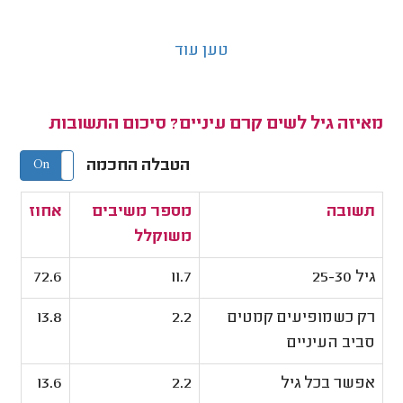
טען עוד
מאיזה גיל לשים קרם עיניים? סיכום התשובות
הטבלה החכמה
On
Off
תשובה
מספר משיבים
אחוז
משוקלל
גיל 25-30
11.7
72.6
רק כשמופיעים קמטים
2.2
13.8
סביב העיניים
אפשר בכל גיל
2.2
13.6