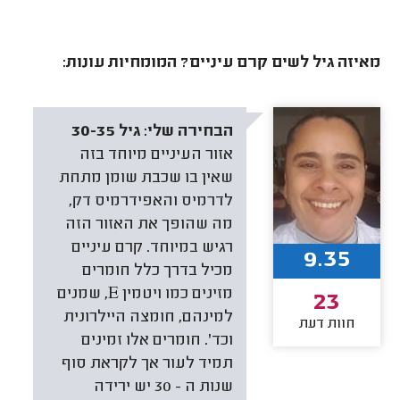
מאיזה גיל לשים קרם עיניים? המומחיות עונות:
הבחירה שלי:
גיל 30-35
אזור העיניים מיוחד בזה
שאין בו שכבת שומן מתחת
לדרמיס והאפידרמיס דק,
מה שהופך את האזור הזה
רגיש במיוחד. קרם עיניים
9.35
מכיל בדרך כלל חומרים
מזינים כמו ויטמין E, שמנים
23
למינהם, חומצה היילרונית
חוות דעת
וכד'. חומרים אלו זמינים
תמיד לעור אך לקראת סוף
שנות ה - 30 יש ירידה