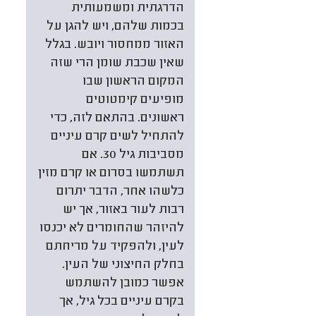
הדרגתית ומשמעותית
בכמות שלהם, ויש להגן על
האזור ממחסור ויובש. בגלל
שאין שכבת שומן הרי שזה
המקום הראשון שבו
מופיעים קימטוטים
ראשונים. בהתאם לזה, כדי
להתחיל לשים קרם עיניים
מסביבות גיל 30. אם
תשתמשו בסרום או קרם מזין
כלשהו אחר, הדבר יתרום
רבות לעור באזור, אך יש
להיזהר שהחומרים לא יכנסו
לעין, ולהפקיד על מריחתם
בחלק החיצוני של העין.
אפשר כמובן להשתמש
בקרם עיניים בכל גיל, אך