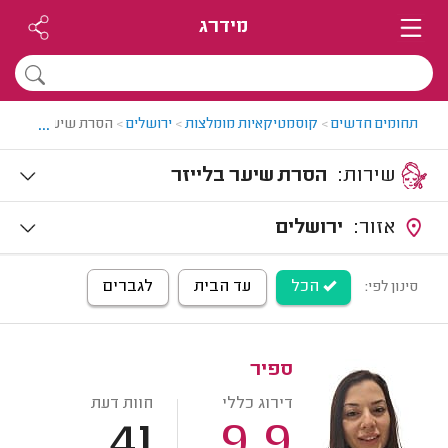
מידרג
...
תחומים חדשים
>
קוסמטיקאיות מומלצות
>
ירושלים
>
הסרת שיער בלייזר ב
שירות:
הסרת שיער בלייזר
אזור:
ירושלים
הכל
עד הבית
לגברים
סינון לפי:
ספיר
דירוג כללי
חוות דעת
41
9.9