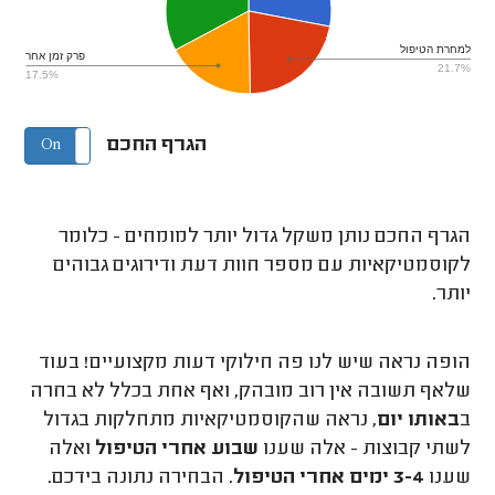
למחרת הטיפול
פרק זמן אחר
21.7%
17.5%
הגרף החכם
On
Off
הגרף החכם נותן משקל גדול יותר למומחים - כלומר
לקוסמטיקאיות עם מספר חוות דעת ודירוגים גבוהים
יותר.
הופה נראה שיש לנו פה חילוקי דעות מקצועיים! בעוד
שלאף תשובה אין רוב מובהק, ואף אחת בכלל לא בחרה
ב
באותו יום
, נראה שהקוסמטיקאיות מתחלקות בגדול
לשתי קבוצות - אלה שענו
שבוע אחרי הטיפול
ואלה
שענו
3-4 ימים אחרי הטיפול
. הבחירה נתונה בידכם.