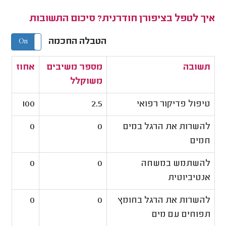
איך לטפל בציפורן חודרנית? סיכום התשובות
הטבלה החכמה
On
Off
תשובה
מספר משיבים
אחוז
משוקלל
טיפול פדיקור רפואי
2.5
100
להשרות את הרגל במים
0
0
חמים
להשתמש במשחה
0
0
אנטיביוטית
להשרות את הרגל בחומץ
0
0
תפוחים עם מים