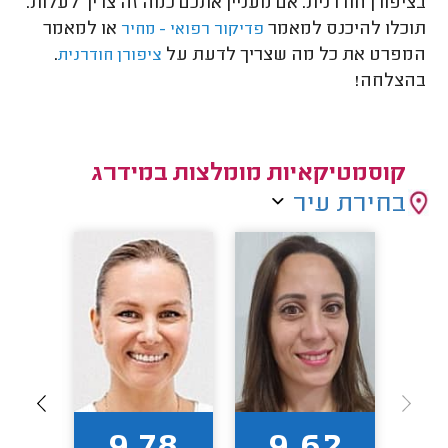
בציפורן חודרנית. אם מעניין אתכם כמה זה צריך לעלות.
תוכלו להיכנס למאמר
או למאמר
פדיקור רפואי - מחיר
המפרט את כל מה שצריך לדעת על
.
ציפורן חודרנית
בהצלחה!
קוסמטיקאיות מומלצות במידרג
בחירת עיר
1
9.78
9.62