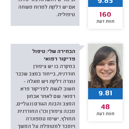
9.85
אם יש דלקת למרוח משחה
160
טיפולית.
חוות דעת
הבחירה שלי:
טיפול
פדיקור רפואי
במקרה בו יש ציפורן
חודרנית, בייחוד במצב שכבר
נוצרה דלקת ויש מוגלה -
חשוב לגשת לפדיקור פרא
9.81
רפואי. שם לאחר אבחון
המצב והבנת הגורם (נעליים,
48
מבנה ציפורן וכו') החודרנית
חוות דעת
תחולץ, ישימו טמפונדה
ויוסבר למטופלת על המשך