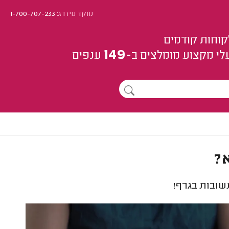
מוקד מידרג:
1-700-707-233
קוחות קודמים
149
לי מקצוע
מומלצים
ב-
ענפים
?
שובות בגרף!