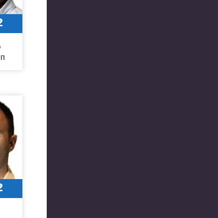
2
6
חו
2