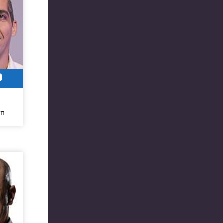
0
2
חו