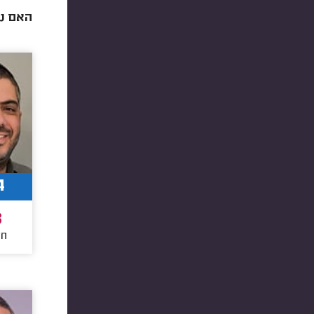
האם ני
4
8
חו