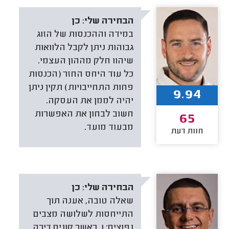
הבחירה שלי:
כן
במידה וההכנסות של הזוג
גבוהות ניתן לקבל הלוואות
שיהוו חלק מההון העצמי.
כל עוד היחס החזר (הכנסות
פחות התחייבויות) תקין ניתן
9.94
יהיה לממן את העסקה.
חשוב לבחון את האפשרות
65
מבעוד מועד.
חוות דעת
הבחירה שלי:
כן
שאלה טובה, אענה תוך
התייחסות לשלושה מצבים
נפוצים: 1. כאשר קונים דירה