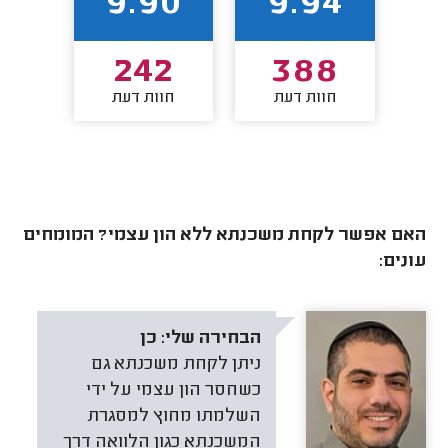
92
9.90
9.94
6
242
388
חוות דעת
חוות דעת
חו
האם אפשר לקחת משכנתא ללא הון עצמי? המומחים
עונים:
הבחירה שלי:
כן
ניתן לקחת משכנתא גם
כשחסר הון עצמי על ידי
השלמתו מחוץ למסגרת
המשכנתא כגון הלוואה דרך