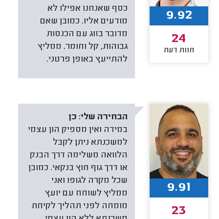
כסף שאנחנו אפילו לא
9.92
מודעים אליו. כמובן שאם
מדובר בזוג עם הכנסות
24
גבוהות, קל וחומר. ממליץ
חוות דעת
להתייעץ באופן פרטני.
הבחירה שלי:
כן
במידה ואין מספיק הון עצמי
למשכנתא ניתן לקבל
הלוואה משלימה דרך הבנק
או דרך גוף חוץ בנקאי. כמובן
שכל מקרה לגופו ואני
9.91
ממליץ לשוחח עם יועץ
מומחה לפני תהליך לקיחת
23
משכנתא ללא הון עצמי.