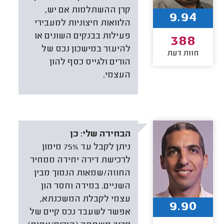
קרן ההשתלמות אם יש,
9.94
הלוואות חיצוניות למעבירי
פעילות בבנקים השונים או
388
להיעזר במישכון נכס של
חוות דעת
הורים ולגייס כסף להון
העצמי.
הבחירה שלי:
כן
ניתן לקבל עד 75% מימון
לרכישת דירה יחידה ממחיר
החוזה/שמאות הנמוך מבין
השניים. במידה וחסר הון
עצמי לקבלת המשכנתא,
9.90
אפשר לשעבד נכס קיים של