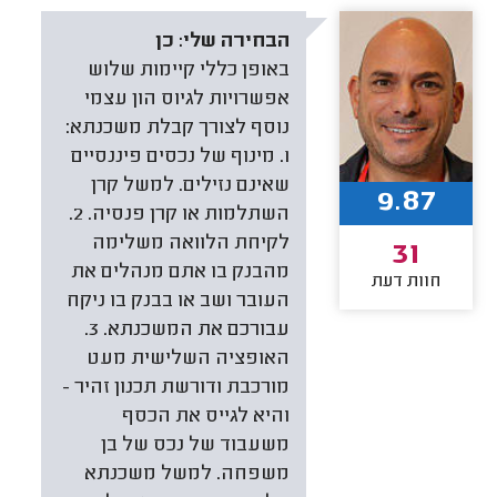
הבחירה שלי:
כן
באופן כללי קיימות שלוש
אפשרויות לגיוס הון עצמי
נוסף לצורך קבלת משכנתא:
1. מינוף של נכסים פיננסיים
שאינם נזילים. למשל קרן
9.87
השתלמות או קרן פנסיה. 2.
לקיחת הלוואה משלימה
31
מהבנק בו אתם מנהלים את
חוות דעת
העובר ושב או בבנק בו ניקח
עבורכם את המשכנתא. 3.
האופציה השלישית מעט
מורכבת ודורשת תכנון זהיר -
והיא לגייס את הכסף
משעבוד של נכס של בן
משפחה. למשל משכנתא