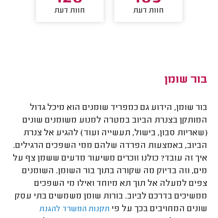
חוות דעת
חוות דעת
חו
בור שומן
בור שומן, הידוע גם כמפריד שומנים הוא מיכל גדול
המותקן בצנרת הביוב במטרה למנוע משומנים שונים
(שאריות סבון, בישול, תעשייה ועוד) להגיע אל צנרת
הביוב, באמצעות הפרדה שלהם ממי השפכים הרגילים.
איך זה עובד? כולנו זוכרים משיעור מדעים ששמן צף על
מים, וזה בדיוק מה שקורה בתוך בור השומן. השומנים
צפים למעלה אל תוך תא מיוחד ואילו מי השפכים
ממשיכים בדרכם לביוב. בורות שומן משמשים בתי עסק
שונים המחויבים בכך על פי
תקנות המשרד להגנת