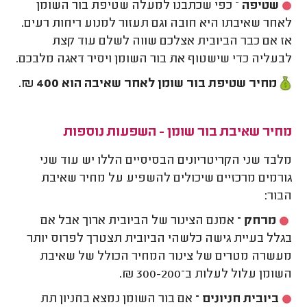
שטיפה
– כפי שכתבנו למעלה שטיפת בור השומן
לאחר שאיבתו היא חובה וגם תעזור למנוע ריחות רעים.
אז אם כבר הביובית אצלכם שווה לשלם עוד קצת
לבעליה כדי שישטוף את בור השומן ויסיר דאגה מלבכם.
מחיר שטיפת בור שומן לאחר שאיבה הוא 400 ₪.
מחיר שאיבת בור שומן - השפעות נוספות
מלבד שני הקריטריונים הבסיסיים הללו יש עוד שני
גורמים מרכזיים שיכולים להשפיע על מחיר שאיבת
הבור:
מרחק –
אמנם הצינור של הביובית ארוך אבל אם
בגלל בעיית גישה כלשהי הביובית תצטרך לפרוס יותר
מעשרה מטרים של צינור המחיר הכולל של שאיבת
השומן עלול לעלות ב־300-200 ₪.
ביובית חניונים –
אם בור השומן נמצא בחניון תת