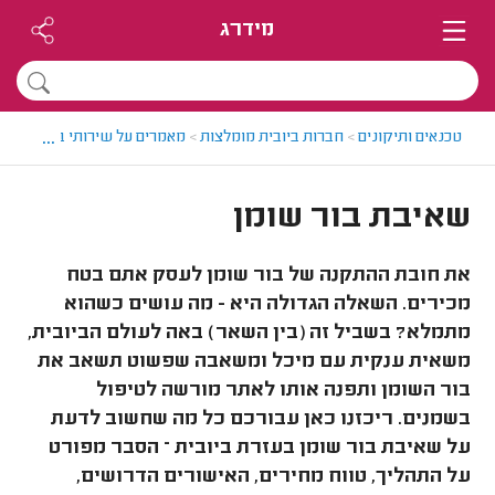
מידרג
...
טכנאים ותיקונים
>
חברות ביובית מומלצות
>
מאמרים על שירותי ביובית
>
שא
שאיבת בור שומן
את חובת ההתקנה של בור שומן לעסק אתם בטח
מכירים. השאלה הגדולה היא - מה עושים כשהוא
מתמלא? בשביל זה (בין השאר) באה לעולם הביובית,
משאית ענקית עם מיכל ומשאבה שפשוט תשאב את
בור השומן ותפנה אותו לאתר מורשה לטיפול
בשמנים. ריכזנו כאן עבורכם כל מה שחשוב לדעת
על שאיבת בור שומן בעזרת ביובית – הסבר מפורט
על התהליך, טווח מחירים, האישורים הדרושים,