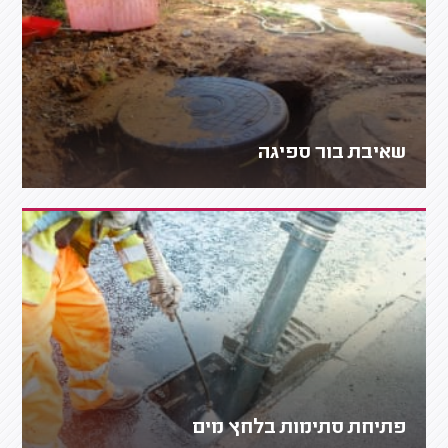
שאיבת בור ספיגה
פתיחת סתימות בלחץ מים