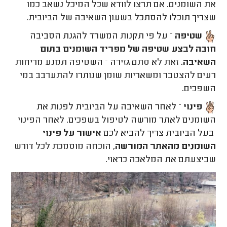
את השומנים. אם תרצו לוודא שכל המיכל נשאב כמו
שצריך תוכלו להסתכל בשעון השאיבה של הביובית.
שטיפה
– על פי תקנות המשרד להגנת הסביבה
חובה לבצע שטיפה של מפריד השומנים בתום
השאיבה.
זאת לא סתם גזירה – השטיפה תמנע מריחות
רעים להצטבר ומשאריות שומן שנותרו להתערבב במי
השפכים.
פינוי
– לאחר השאיבה על הביובית לפנות את
השומנים לאתר מורשה לטיפול בשפכים. לאחר הפינוי
בעל הביובית צריך להביא לכם
אישור על פינוי
השומנים מהאתר המורשה
, הוכחה מוסמכת לכל דורש
שביצעתם את המלאכה כראוי.