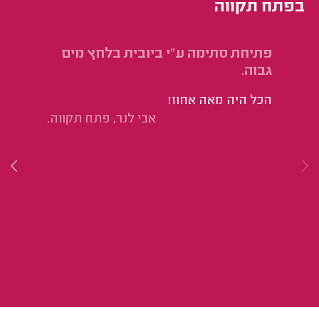
בפתח תקווה
פתיחת סתימה ע"י ביובית בלחץ מים
פת
גבוה.
שט
מש
הכל היה מאה אחוז!
לכ
אבי לנר, פתח תקווה.
הש
מא
כש
ול
הע
לב
כש
של