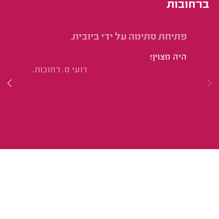
ברחובות
פתיחת סתימה על ידי ביובית.
פת
מש
היה מצוין!
במ
רועי ס. רחובות.
הו