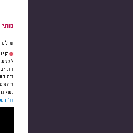
מתי 
שילמת 
קיזו
לבקש
ל
נשלם רק 12,500 ₪, ונקבל החזר על המס שבח המקורי ששילמנו בגובה ההפר
דו"ח שנ