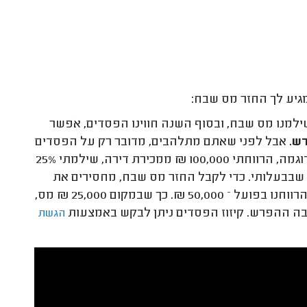
מגיע לך החזר מס שבח:
שילמנו מס שבח, ובסוף השנה חווינו הפסדים, אפשר
ש.
אבל לפני שאתם מתלהבים, מדובר רק על הפסדים
הוניים (לדוגמא הפסדים בהשקעות בבורסה) או הפסדים עסקיים. לדוגמה, הרווחתי 100,000 ₪ ממכירת דירה, שילמתי 25%
 השנה הפסדתי 50,000 ₪ בניירות ערך שבבעלותי. כדי לקבל החזר מס שבח, מחסירים את
ההפסד של ניירות הערך מהרווח על הדירה, ומשלמים מס על מה שהרווחנו בפועל – 50,000 ₪. כך שבמקום 25,000 ₪ מס,
הגשת