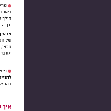
פרי
באותה 
הולך ל
וכך המ
אז אי
של הפר
מכאן, 
תעבדו 
פיצול
להוזיל
בהתאם 
איך 