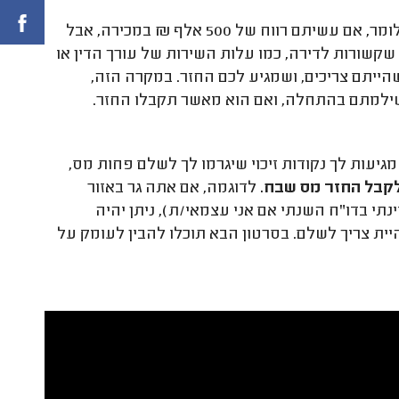
מס שבח אמורים לשלם על הרווח "נטו", כלומר, אם עשיתם רווח של 500 אלף ₪ במכירה, אבל
שורות לדירה, כמו עלות השירות של עורך הדין או
ייתם צריכים, ושמגיע לכם החזר. במקרה הזה,
ילמתם בהתחלה, ואם הוא מאשר תקבלו החזר.
יעות לך נקודות זיכוי שיגרמו לך לשלם פחות מס,
לקבל החזר מס שבח.
לדוגמה, אם אתה גר באזור
נתי בדו"ח השנתי אם אני עצמאי/ת), ניתן יהיה
ית צריך לשלם. בסרטון הבא תוכלו להבין לעומק על