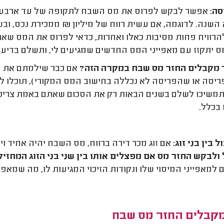
סה:
אפשר לבקש לפרוס את מס השבח לתקופה של עד ארבע שני
השנה. לדוגמה, אם עשית רווח של מיליון ₪ ממכירת נכס, וב
הרוויח פחות מסיבות כאלו ואחרות, כדאי לפרוס את המס שאת
ס יתקזז עם מאפייני המס החדשים שמגיעים לי, ותשלם בדי
ך מקבלים החזר מס שבח במקרה הזה?
אם כבר שילמתם את ה
יסה או שהפריסה לא נכללה בחישוב המס המקורי), תוכלו ל
תמשיכו לשלם בשנים הבאות רק את הסכום שאתם באמת צריכים, 
בכלל.
 בין בני זוג:
אם זוג מכר דירה ברווח, מס השבח יהיה אחיד ו
 ולבקש החזר מס אם מפצלים אותו בין שני בני הזוג המחזיק
למאפייני המיסוי שלו ונקודות הזיכוי המגיעות לו, מה שמא
מקבלים החזר מס שבח