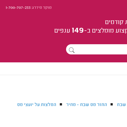
מוקד מידרג:
1-700-707-233
 קודמים
149
צוע
מומלצים
ב-
ענפים
 שבח
החזר מס שבח - מחיר
המלצות על יועצי מס
■
■