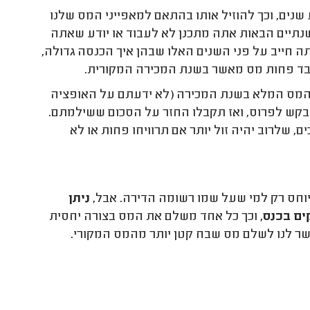
ם, וכך להוזיל אותו בהתאם למאפייני המס שלנו
שנתיים הבאות אתה מתכנן לא לעבוד או יודע שאתה
ה חייב על פני השנים האלו שבהן איך הכנסה גדולה,
עבד פחות מס מאשר בשנת המכירה המקורית.
מס המלא בשנת המכירה (לא ידעתם על האופציה
בקש לפרוס, ואז תקבלו החזר על הסכום ששילמתם.
שלרוב יהיה זול יותר אם תרוויחו פחות או לא
ייוחס רק למי שעל שמו רשומה הדירה. אבל,
ניתן
ים בכנס,
וכך כל אחד משלם את המס בצורה יחסית
פשר לנו לשלם מס שבח קטן יותר מהמס המקורי.