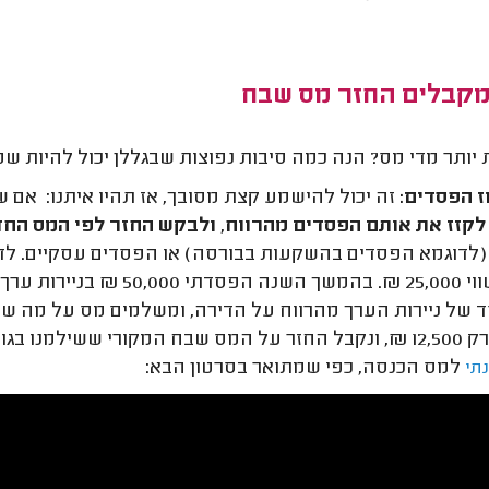
מקבלים החזר מס שבח
יותר מדי מס? הנה כמה סיבות נפוצות שבגללן יכול להיות ש
ז הפסדים:
זה יכול להישמע קצת מסובך, אז תהיו איתנו: אם 
קזז את אותם הפסדים מהרווח, ולבקש החזר לפי המס החד
מס בשווי 25,000 ₪. בהמשך
ש. קיזוז הפסדים ניתן לבקש באמצעות
למס הכנסה, כפי שמתואר בסרטון הבא:
תי