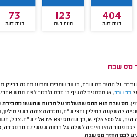
73
123
404
חוות דעת
חוות דעת
חוות דעת
 מס שבח
נדבר על החזר מס שבח, חשוב שתכירו ותדעו מה זה בדיוק מס
ל
, אז מוזמנים להעיף בו מבט ולחזור לפה ממש אחרי.
מס שבח
פן,
מס שבח הוא המס שתשלמו על הרווח שתעשו ממכירת נ
במקרה הזה, על 500 אלף ₪, כך שה
 לכם פטור תהיו חייבים לשלם על הרווח שעשיתם מהמכירה,
א
יע לכם החזר מס שבח.