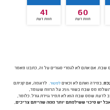
40
41
60
חוות דעת
חוות דעת
חוות דע
 שבח. אם אתם לא לגמרי סגורים על זה, כתבנו מאמר
כס,
במידה ואתם לא זכאים
לדוגמה, אם קניתם
לפטור.
דירה שנייה להשקעה במיליון וחצי ש"ח, ומכרתם אותה בשני מיליון, תשלמו מס שבח בשווי 25% על הרווח שעומד,
מס יצא 125 אלף ש"ח. אבל, חשוב לדעת שמס שבח הוא לא תמיד גזירת גורל. כלומר,
בל יש סיכוי ששילמתם יותר ממה שהייתם צריכים,