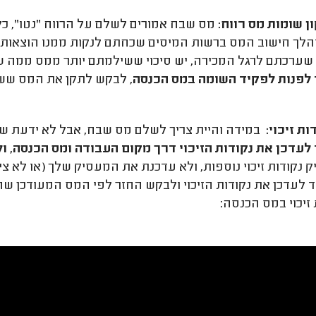
ן שומות מס רווח:
לך חישוב המס ברשות המיסים שכחתם לנקות ממנו הוצאות שק
שערכתם לרגל המכירה, יש סיכוי ששילמתם יותר ממס ממה שה
לפנות לפקיד השומה במס הכנסה
, לבקש לתקן את המס שש
ות זיכוי:
במידה והיית צריך לשלם מס שבח, אבל לא ידעת שמג
עדכן את נקודות הזיכוי דרך מקום העבודה ומס הכנסה, ו
 נקודות זיכוי נוספות, ולא עדכנת את המעסיק שלך (או לא ציי
 לעדכן את נקודות הזיכוי ולבקש החזר לפי המס המעודכן שהי
 זיכוי במס הכנסה: